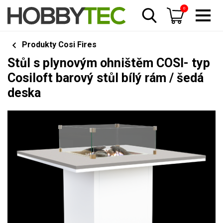
0
Produkty Cosi Fires
Stůl s plynovým ohništěm COSI- typ
Cosiloft barový stůl bílý rám / šedá
deska