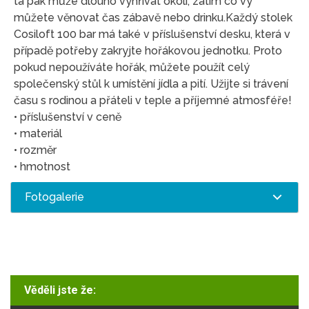
ta pak může dlouho vyhřívat okolí, zatím co vy
můžete věnovat čas zábavě nebo drinku.Každý stolek
Cosiloft 100 bar má také v příslušenství desku, která v
případě potřeby zakryjte hořákovou jednotku. Proto
pokud nepoužíváte hořák, můžete použít celý
společenský stůl k umístění jídla a pití. Užijte si trávení
času s rodinou a přáteli v teple a příjemné atmosféře!
• příslušenství v ceně
• materiál
• rozměr
• hmotnost
Fotogalerie
Věděli jste že: