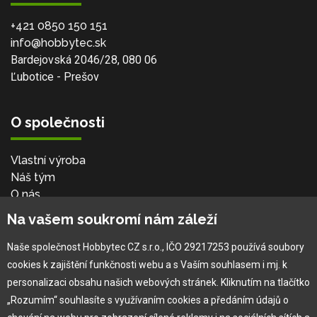
+421 0850 150 151
info@hobbytec.sk
Bardejovská 2046/28, 080 06
Ľubotice - Prešov
O společnosti
Vlastní výroba
Náš tým
O nás
Na vašem soukromí nám záleží
Pro zákazníka
Naše společnost Hobbytec CZ s.r.o., IČO 29217253 používá soubory
cookies k zajištění funkčnosti webu a s Vaším souhlasem i mj. k
Obchodní podmínky
personalizaci obsahu našich webových stránek. Kliknutím na tlačítko
Věrnostní program
„Rozumím“ souhlasíte s využívaním cookies a předáním údajů o
Jak na reklamaci