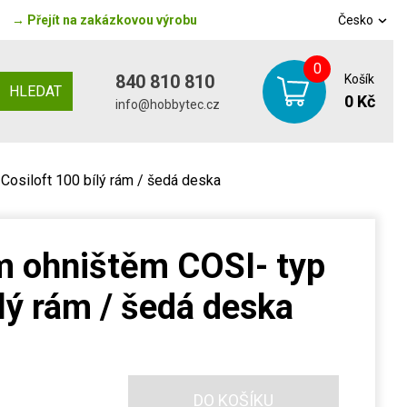
→
Přejít na zakázkovou výrobu
Česko
0
840 810 810
Košík
HLEDAT
0 Kč
info@hobbytec.cz
Cosiloft 100 bílý rám / šedá deska
m ohništěm COSI- typ
ílý rám / šedá deska
DO KOŠÍKU