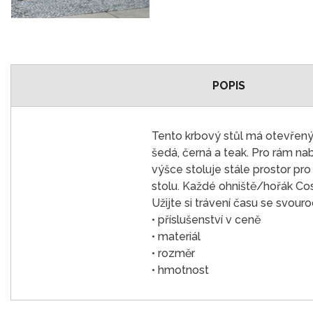
POPIS
Tento krbový stůl má otevřený r
šedá, černá a teak. Pro rám na
výšce stoluje stále prostor pr
stolu. Každé ohniště/hořák Cosil
Užijte si trávení času se svouro
• příslušenství v ceně
• materiál
• rozměr
• hmotnost