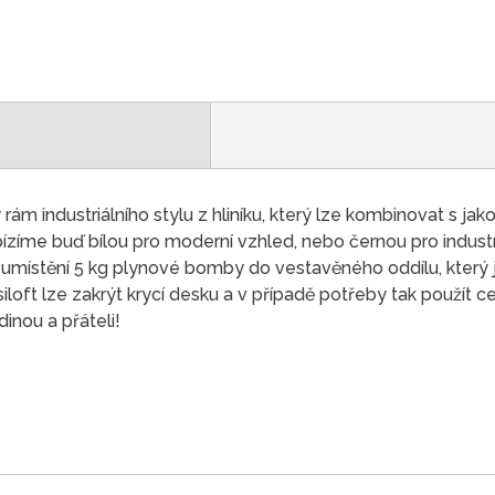
ám industriálního stylu z hliníku, který lze kombinovat s jako
bízíme buď bílou pro moderní vzhled, nebo černou pro industri
o umístění 5 kg plynové bomby do vestavěného oddílu, který j
oft lze zakrýt krycí desku a v případě potřeby tak použít celo
dinou a přáteli!