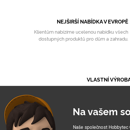
NEJŠIRŠÍ NABÍDKA V EVROPĚ
Klientům nabízíme ucelenou nabídku všech
dostupných produktů pro dům a zahradu.
VLASTNÍ VÝROB
Při naší práci se opíráme o vlastní výrobu. Ta ná
umožňuje vytvořit zakázky zcela na míru
Na vašem so
Naše společnost Hobbytec CZ