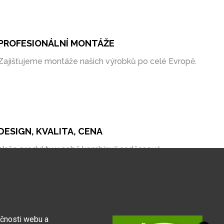
PROFESIONÁLNÍ MONTÁŽE
Zajišťujeme montáže našich výrobků po celé Evropě.
DESIGN, KVALITA, CENA
Naše produkty v sobě kombinují nadčasové
zpracování, kvalitní materiály a bezkonkurenční cenu
na trhu.
kčnosti webu a