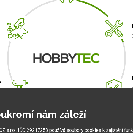
A
m
.
ukromí nám záleží
 s.r.o., IČO 29217253 používá soubory cookies k zajištění fun