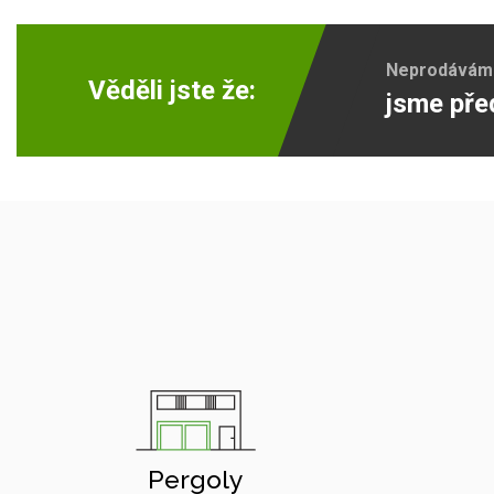
Neprodáváme 
Věděli jste že:
jsme pře
Pergoly