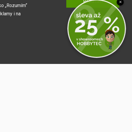
Rozumím
×
tko „Rozumím“
klamy i na
Podrobné nastavení
fungoval, např.
Přihlásit se
 o zapamatování
it sdílet