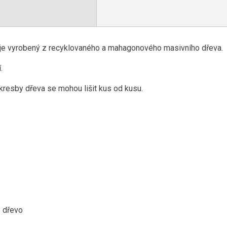
o je vyrobený z recyklovaného a mahagonového masivního dřeva.
í.
kresby dřeva se mohou lišit kus od kusu.
 dřevo