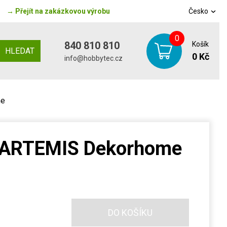
→
Přejít na zakázkovou výrobu
Česko
0
840 810 810
Košík
HLEDAT
0 Kč
info@hobbytec.cz
me
o ARTEMIS Dekorhome
DO KOŠÍKU