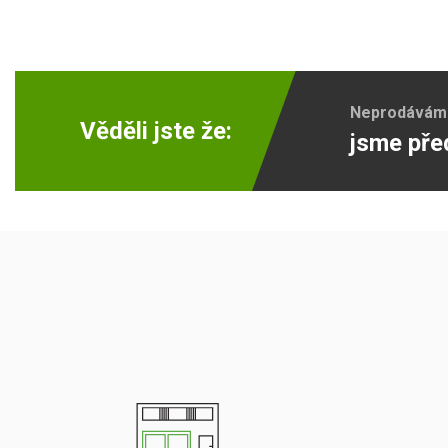
Neprodáváme 
Věděli jste že:
jsme pře