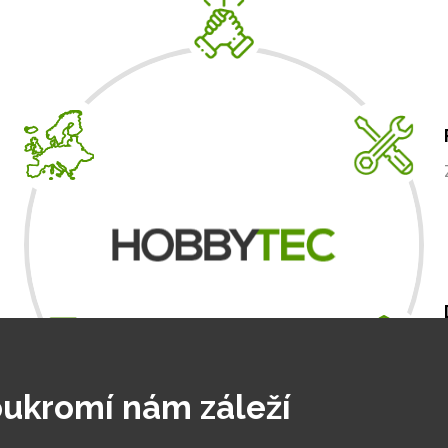
A
m
.
ukromí nám záleží