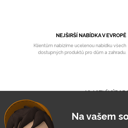
NEJŠIRŠÍ NABÍDKA V EVROPĚ
Klientům nabízíme ucelenou nabídku všech
dostupných produktů pro dům a zahradu.
VLASTNÍ VÝROB
Při naší práci se opíráme o vlastní výrobu. Ta ná
umožňuje vytvořit zakázky zcela na míru
Na vašem so