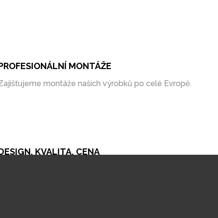
PROFESIONÁLNÍ MONTÁŽE
Zajišťujeme montáže našich výrobků po celé Evropě.
DESIGN, KVALITA, CENA
Naše produkty v sobě kombinují nadčasové
zpracování, kvalitní materiály a bezkonkurenční cenu
na trhu.