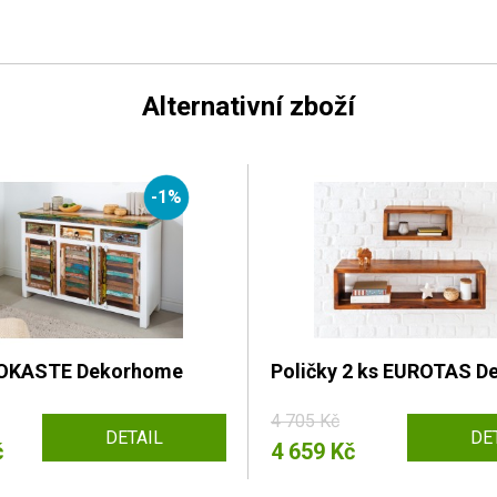
Alternativní zboží
-1%
OKASTE Dekorhome
Poličky 2 ks EUROTAS 
4 705 Kč
DETAIL
DE
č
4 659 Kč