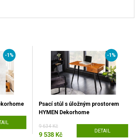
-1%
-1%
Dekorhome
Psací stůl s úložným prostorem
HYMEN Dekorhome
TAIL
9 634 Kč
DETAIL
9 538 Kč