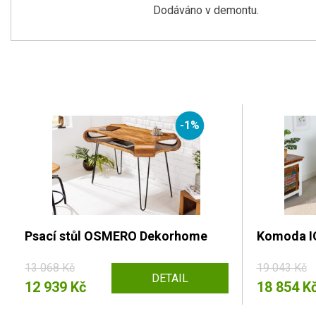
Dodáváno v demontu.
-1%
Psací stůl OSMERO Dekorhome
Komoda I
13 068 Kč
19 043 Kč
DETAIL
12 939 Kč
18 854 K