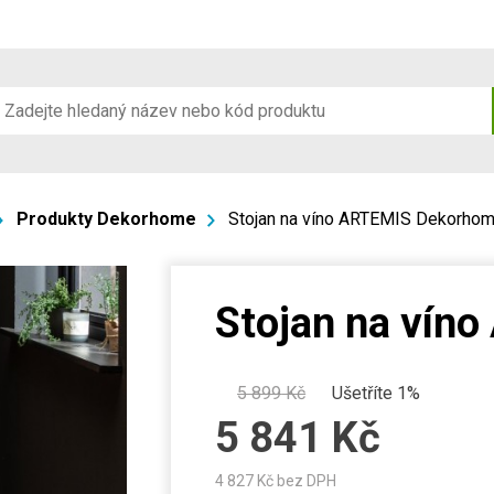
Produkty Dekorhome
Stojan na víno ARTEMIS Dekorho
Stojan na vín
5 899
Kč
Ušetříte 1%
5 841
Kč
4 827
Kč bez DPH