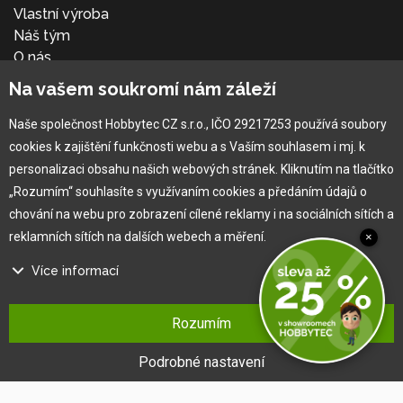
Vlastní výroba
Náš tým
O nás
Na vašem soukromí nám záleží
Pro zákazníka
Naše společnost Hobbytec CZ s.r.o., IČO 29217253 používá soubory
cookies k zajištění funkčnosti webu a s Vaším souhlasem i mj. k
Obchodní podmínky
personalizaci obsahu našich webových stránek. Kliknutím na tlačítko
Věrnostní program
„Rozumím“ souhlasíte s využívaním cookies a předáním údajů o
Jak na reklamaci
chování na webu pro zobrazení cílené reklamy i na sociálních sítích a
Výprodej
reklamních sítích na dalších webech a měření.
×
Kontakt
Více informací
Na našem webu používáme několik druhů kategorií cookies:
Rozumím
Technické cookies
Ty jsou nezbytně nutné pro fungování webu a jeho funkcí, které se
Podrobné nastavení
rozhodnete využívat. Bez nich by náš web nefungoval, např. by nebylo
možné se přihlásit k uživatelskému účtu.