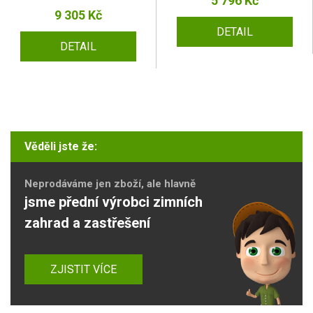
5 796 Kč
9 305 Kč
DETAIL
DETAIL
Věděli jste že:
Neprodáváme jen zboží, ale hlavně
jsme přední výrobci zimních
zahrad a zastřešení
ZJISTIT VÍCE