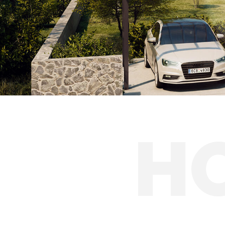
Autobusové zas
Solární přístřešk
H