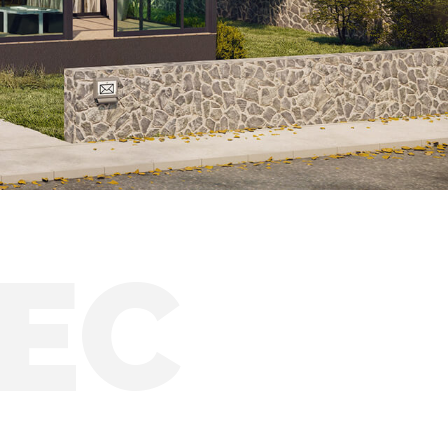
Zimní zahrady HORECA
Solární zimní zahrady
EC