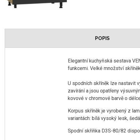
POPIS
Elegantní kuchyňská sestava VE
funkcemi. Velké množství skříně
U spodních skříněk lze nastavit 
zavírání a jsou opatřeny výsuvn
kovové v chromové barvě o délc
Korpus skříněk je vyrobený z lam
variantách: bílá vysoký lesk, še
Spodní skříňka D3S-80/82 disponu