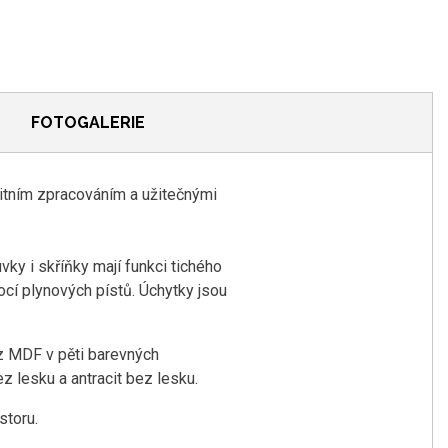
FOTOGALERIE
itním zpracováním a užitečnými
ky i skříňky mají funkci tichého
cí plynových pístů. Úchytky jsou
 z MDF v pěti barevných
z lesku a antracit bez lesku.
storu.