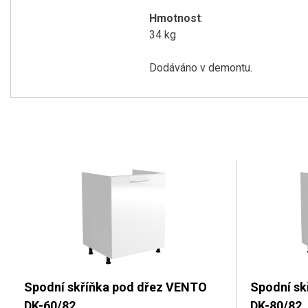
Hmotnost
:
34 kg
Dodáváno v demontu.
Spodní skříňka pod dřez VENTO
Spodní sk
DK-60/82
DK-80/82