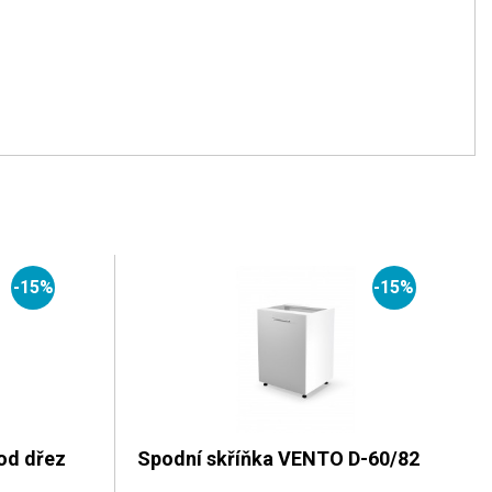
-15%
-15%
od dřez
Spodní skříňka VENTO D-60/82