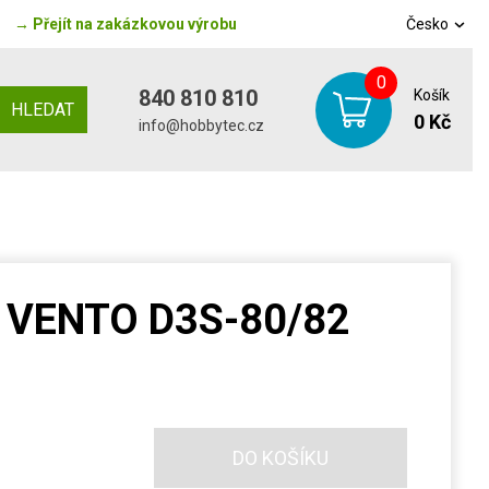
→
Přejít na zakázkovou výrobu
Česko
0
840 810 810
Košík
HLEDAT
0 Kč
info@hobbytec.cz
a VENTO D3S-80/82
DO KOŠÍKU