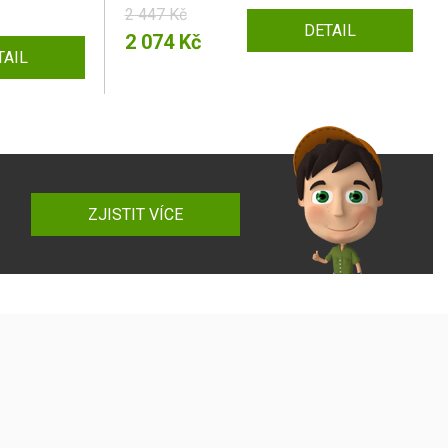
2 447 Kč
DETAIL
2 074 Kč
TAIL
ZJISTIT VÍCE