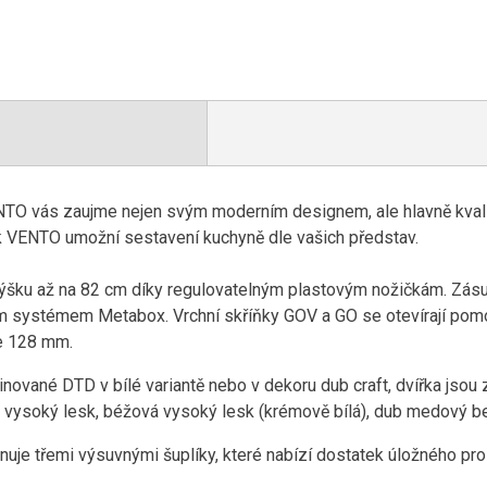
NTO vás zaujme nejen svým moderním designem, ale hlavně kval
k VENTO umožní sestavení kuchyně dle vašich představ.
výšku až na 82 cm díky regulovatelným plastovým nožičkám. Zásuv
ým systémem Metabox. Vrchní skříňky GOV a GO se otevírají pomo
e 128 mm.
inované DTD v bílé variantě nebo v dekoru dub craft, dvířka jsou
dá vysoký lesk, béžová vysoký lesk (krémově bílá), dub medový be
je třemi výsuvnými šuplíky, které nabízí dostatek úložného pro