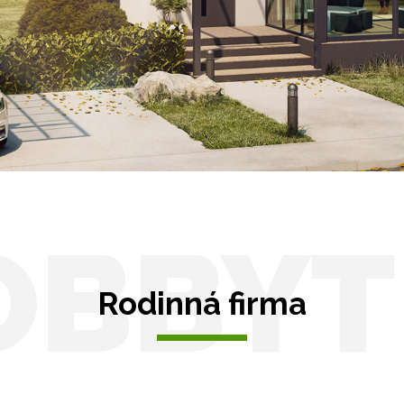
Solární pergoly
távky
y pro auto
OBBYT
Rodinná firma