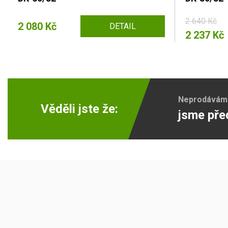
2 640 Kč
2 080 Kč
DETAIL
2 237 Kč
Neprodáváme 
Věděli jste že:
jsme pře