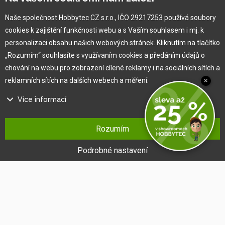
Naše společnost Hobbytec CZ s.r.o., IČO 29217253 používá soubory
cookies k zajištění funkčnosti webu a s Vaším souhlasem i mj. k
Pro zákazníka
personalizaci obsahu našich webových stránek. Kliknutím na tlačítko
„Rozumím“ souhlasíte s využívaním cookies a předáním údajů o
Obchodní podmínky
chování na webu pro zobrazení cílené reklamy i na sociálních sítích a
Věrnostní program
reklamních sítích na dalších webech a měření.
×
Jak na reklamaci
Výprodej
Více informací
Kontakt
Na našem webu používáme několik druhů kategorií cookies:
Rozumím
Technické cookies
Ty jsou nezbytně nutné pro fungování webu a jeho funkcí, které se
Podrobné nastavení
rozhodnete využívat. Bez nich by náš web nefungoval, např. by nebylo
možné se přihlásit k uživatelskému účtu.
Funkční cookies
Tyto cookies nám umožňují zapamatovat si Vaše základní volby a
vylepšují uživatelský komfort. Jde například o zapamatování si jazyka
či umožnění zůstat trvale přihlášen.