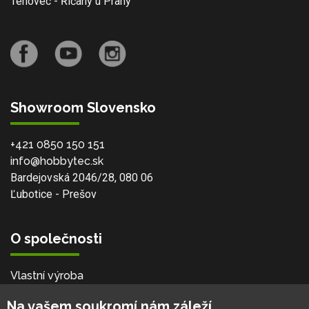
Tehovec - Říčany u Prahy
Showroom Slovensko
+421 0850 150 151
info@hobbytec.sk
Bardejovská 2046/28, 080 06
Ľubotice - Prešov
O společnosti
Vlastní výroba
Náš tým
Na vašem soukromí nám záleží
O nás