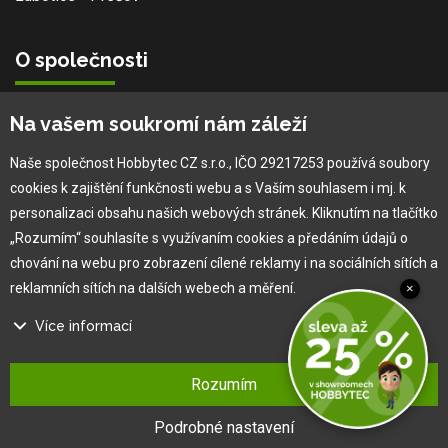
O společnosti
Vlastní výroba
Na vašem soukromí nám záleží
Náš tým
O nás
Naše společnost Hobbytec CZ s.r.o., IČO 29217253 používá soubory
cookies k zajištění funkčnosti webu a s Vaším souhlasem i mj. k
personalizaci obsahu našich webových stránek. Kliknutím na tlačítko
Pro zákazníka
„Rozumím“ souhlasíte s využívaním cookies a předáním údajů o
chování na webu pro zobrazení cílené reklamy i na sociálních sítích a
Obchodní podmínky
reklamních sítích na dalších webech a měření.
×
Věrnostní program
Více informací
Jak na reklamaci
Výprodej
Na našem webu používáme několik druhů kategorií cookies:
Kontakt
Rozumím
Technické cookies
Ty jsou nezbytně nutné pro fungování webu a jeho funkcí, které se
Podrobné nastavení
rozhodnete využívat. Bez nich by náš web nefungoval, např. by nebylo