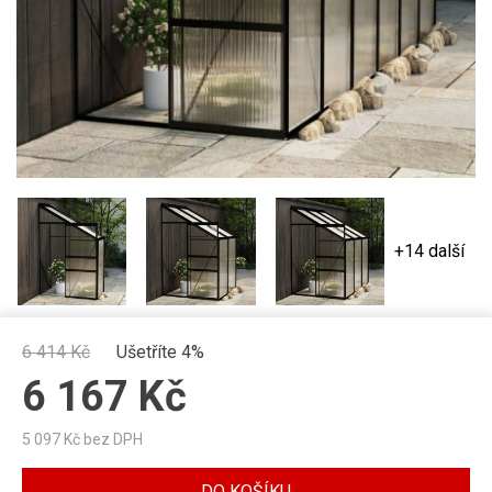
+14 další
6 414
Kč
Ušetříte 4%
6 167
Kč
5 097
Kč bez DPH
DO KOŠÍKU