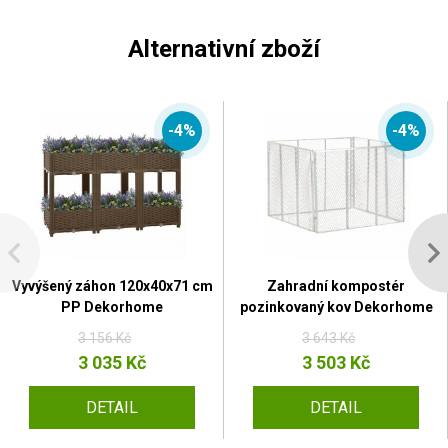
Alternativní zboží
-4%
-4%
Vyvýšený záhon 120x40x71 cm
Zahradní kompostér
PP Dekorhome
pozinkovaný kov Dekorhome
3 156 Kč
3 643 Kč
3 035 Kč
3 503 Kč
DETAIL
DETAIL