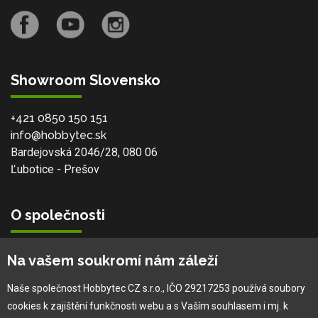
Showroom Slovensko
+421 0850 150 151
info@hobbytec.sk
Bardejovská 2046/28, 080 06
Ľubotice - Prešov
O společnosti
Vlastní výroba
Na vašem soukromí nám záleží
Náš tým
O nás
Naše společnost Hobbytec CZ s.r.o., IČO 29217253 používá soubory
cookies k zajištění funkčnosti webu a s Vaším souhlasem i mj. k