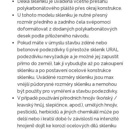
Délka skleníku je uváděna včetně přesahů
polykarbonátového pláště přes okraj konstrukce.
U tohoto modelu skleníku je nutné přesný
rozměr předního a zadního čela svépomocí
doformátovat z dodaných polykarbonátových
desek podle přiloženého návodu.
Pokud máte v úmyslu stavbu zděné nebo
betonové podezdívky (i přestože skleník URAL
podezdívku nevyžaduje a je možné jej zapustit
přímo do země), tak ji vybudujte až po zakoupení
skleníku a po postavení ocelové konstrukce
skleníku. Uváděné rozměry skleníku jsou max
vnější půdorysné rozměry skleníku a nemohou
být použity pro vyměření a stavbu podezdívky.
V případě používání přírodních hnojiv (koňský /
kravský hnůj, slepičince, apod.), umělých hnojiv,
pesticidů, herbicidů a jiných chemikálií může po
delší nebo i kratší době (v závislosti na intenzitě
hnojení) dojít ke korozi ocelových dílů skleníku