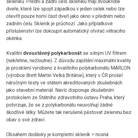
skleníku. Přední a zadní čelo skleníku mají dvoukřídlé
dveře, které lze spojit západkou v jeden celek nebo lze
otevřít pouze horní část dveří jako okno v předním nebo
zadním čelu. Skleník je průchozí. Jako příplatkové
příslušenství lze dokoupit automatický otvírač větracího
okénka.
Kvalitní
dvoustěnný polykarbonát
se silným UV filtrem
(nekřehne, nežloutne). Z důvodu zajištění maximální kvality
je prosklení vyrobeno z kvalitního polykarbonátu MARLON
(výrobce Brett Martin Velká Británie), který v ČR prošel
náročným testy ve státem akreditovaných zkušebnách
jako stavební materiál. Navíc disponuje zkušebním
protokolem ze Státního zdravotního ústavu Praha, který
potvrzuje, že se z polykarbonátu neuvolňují žádné
škodlivé látky. Můžete tak nerušeně pěstovat zeleninu bez
obav o své zdraví.
Obsahem dodávky je kompletní skleník = nosná