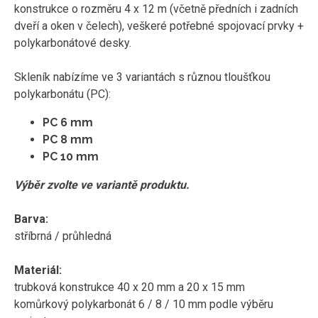
konstrukce o rozměru 4 x 12 m (včetně předních i zadních
dveří a oken v čelech), veškeré potřebné spojovací prvky +
polykarbonátové desky.
Skleník nabízíme ve 3 variantách s různou tloušťkou
polykarbonátu (PC):
PC 6 mm
PC 8 mm
PC 10 mm
Výběr zvolte ve variantě produktu.
Barva:
stříbrná / průhledná
Materiál:
trubková konstrukce 40 x 20 mm a 20 x 15 mm
komůrkový polykarbonát 6 / 8 / 10 mm podle výběru