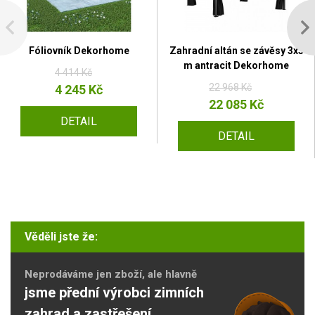
Fóliovník Dekorhome
Zahradní altán se závěsy 3x3
m antracit Dekorhome
4 414 Kč
22 968 Kč
4 245 Kč
22 085 Kč
DETAIL
DETAIL
Věděli jste že:
Neprodáváme jen zboží, ale hlavně
jsme přední výrobci zimních
zahrad a zastřešení