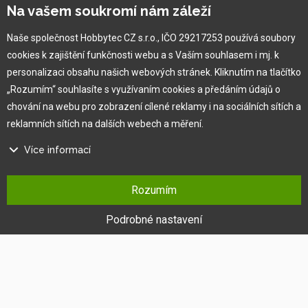
Vlastní výroba
Na vašem soukromí nám záleží
Náš tým
O nás
Naše společnost Hobbytec CZ s.r.o., IČO 29217253 používá soubory
cookies k zajištění funkčnosti webu a s Vaším souhlasem i mj. k
personalizaci obsahu našich webových stránek. Kliknutím na tlačítko
Pro zákazníka
„Rozumím“ souhlasíte s využívaním cookies a předáním údajů o
chování na webu pro zobrazení cílené reklamy i na sociálních sítích a
Obchodní podmínky
reklamních sítích na dalších webech a měření.
×
Věrnostní program
Více informací
Jak na reklamaci
Výprodej
Na našem webu používáme několik druhů kategorií cookies:
Kontakt
Rozumím
Technické cookies
Ty jsou nezbytně nutné pro fungování webu a jeho funkcí, které se
Podrobné nastavení
rozhodnete využívat. Bez nich by náš web nefungoval, např. by nebylo
možné se přihlásit k uživatelskému účtu.
Funkční cookies
Tyto cookies nám umožňují zapamatovat si Vaše základní volby a
vylepšují uživatelský komfort. Jde například o zapamatování si jazyka