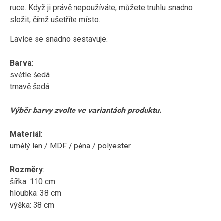
ruce. Když ji právě nepoužíváte, můžete truhlu snadno
složit, čímž ušetříte místo.
Lavice se snadno sestavuje.
Barva
:
světle šedá
tmavě šedá
Výběr barvy zvolte ve variantách produktu.
Materiál
:
umělý len / MDF / pěna / polyester
Rozměry
:
šířka: 110 cm
hloubka: 38 cm
výška: 38 cm