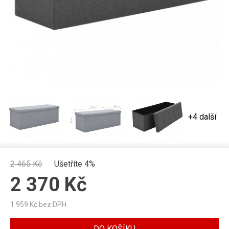
+4 další
2 465
Kč
Ušetříte 4%
2 370
Kč
1 959
Kč bez DPH
DO KOŠÍKU