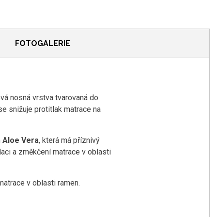
FOTOGALERIE
vá nosná vrstva tvarovaná do
e snižuje protitlak matrace na
m
Aloe Vera
, která má příznivý
ilaci a změkčení matrace v oblasti
matrace v oblasti ramen.