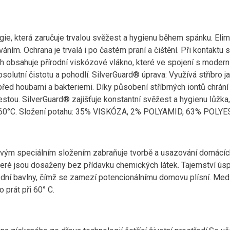
gie, která zaručuje trvalou svěžest a hygienu během spánku. Elim
váním. Ochrana je trvalá i po častém praní a čištění. Při kontaktu
h obsahuje přírodní viskózové vlákno, které ve spojení s modern
solutní čistotu a pohodlí. SilverGuard® úprava: Využívá stříbro j
ed houbami a bakteriemi. Díky působení stříbrných iontů chrání 
 cestou. SilverGuard® zajišťuje konstantní svěžest a hygienu lůžk
na 60°C. Složení potahu: 35% VISKÓZA, 2% POLYAMID, 63% POLYE
vým speciálním složením zabraňuje tvorbě a usazování domácích
, které jsou dosaženy bez přídavku chemických látek. Tajemství ú
odní bavlny, čímž se zamezí potencionálnímu domovu plísní. Medic
 prát při 60° C.