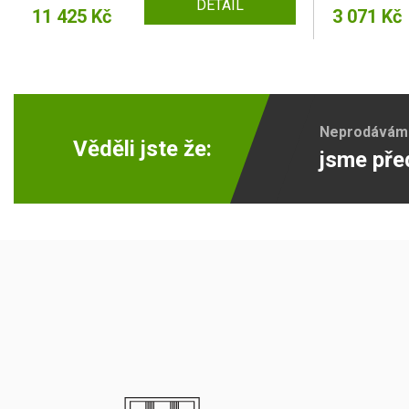
DETAIL
11 425 Kč
3 071 Kč
Neprodáváme 
Věděli jste že:
jsme pře