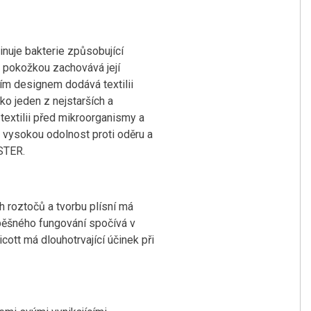
inuje bakterie způsobující
 s pokožkou zachovává její
ím designem dodává textilii
ako jeden z nejstarších a
textilii před mikroorganismy a
a, vysokou odolnost proti oděru a
STER.
 roztočů a tvorbu plísní má
spěšného fungování spočívá v
ott má dlouhotrvající účinek při