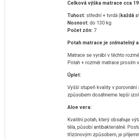
Celková výška matrace cca 19
Tuhost:
střední + tvrdá (
každá s
Nosnost:
do 130 kg
Počet zón:
7
Potah matrace je snímatelný a 
Matrace se vyrábí v těchto rozm
Potah + rozměr matrace prosím vy
Úplet:
Vyšší stupeň kvality v porovnání 
způsobem dosáhneme lepší izolace
Aloe vera:
Kvalitní potah, který obsahuje vý
těla, působí antibakteriálně. Pos
třízónovým způsobem, je příjemn