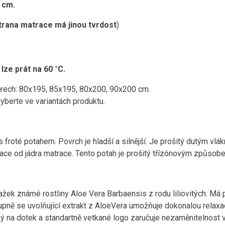
 cm.
trana matrace má jinou tvrdost
)
lze prát na 60 °C.
ěrech: 80x195, 85x195, 80x200, 90x200 cm.
berte ve variantách produktu.
s froté potahem. Povrch je hladší a silnější. Je prošitý dutým vl
 od jádra matrace. Tento potah je prošitý třízónovým způsobem 
tažek známé rostliny Aloe Vera Barbaensis z rodu liliovitých. Má 
tupně se uvolňující extrakt z AloeVera umožňuje dokonalou relaxa
ý na dotek a standartně vetkané logo zaručuje nezaměnitelnost 