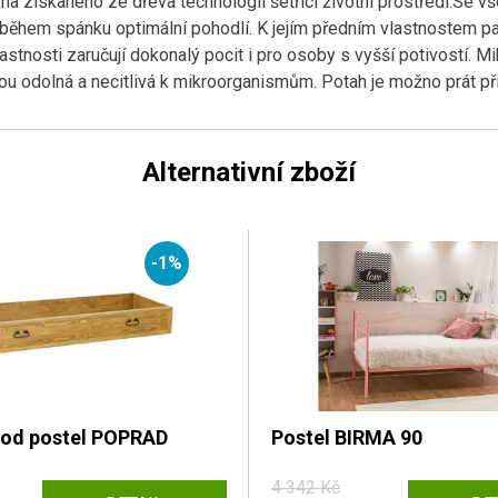
kna získaného ze dřeva technologií šetřící životní prostředí.Se v
 během spánku optimální pohodlí. K jejím předním vlastnostem p
lastnosti zaručují dokonalý pocit i pro osoby s vyšší potivostí. M
ou odolná a necitlivá k mikroorganismům. Potah je možno prát při
Alternativní zboží
-1%
pod postel POPRAD
Postel BIRMA 90
4 342 Kč