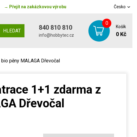
→
Přejít na zakázkovou výrobu
Česko
0
840 810 810
Košík
HLEDAT
0 Kč
info@hobbytec.cz
z bio pěny MALAGA Dřevočal
trace 1+1 zdarma z
GA Dřevočal