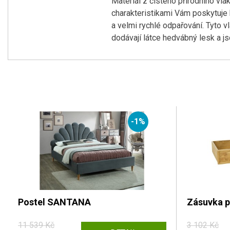
Materiál z čistého přírodního vlá
charakteristikami Vám poskytuje
a velmi rychlé odpařování. Tyto v
dodávají látce hedvábný lesk a js
-1%
Postel SANTANA
Zásuvka 
11 539 Kč
3 102 Kč