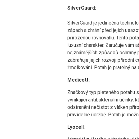
SilverGuard:
SilverGuard je jedinečná technolo
zápach a chrání před jejich usazo
přirozenou rovnováhu. Tento pota
luxusní charakter. Zaručuje vám ab
nejznámějších způsobů ochrany př
zabraňuje jejich rozvoji přírodní
žmolkování. Potah je pratelný 
Medicott:
Značkový typ pleteného potahu s
vynikající antibakteriální účinky
odstranění nečistot z vláken přír
pravidelné údržbě. Potah je možno
Lyocell
: