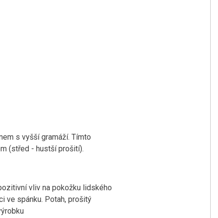
áknem s vyšší gramáží. Tímto
(střed - hustší prošití).
pozitivní vliv na pokožku lidského
ci ve spánku. Potah, prošitý
výrobku