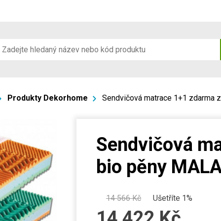
Produkty Dekorhome
Sendvičová matrace 1+1 zdarma 
Sendvičová ma
bio pěny MALA
14 566
Kč
Ušetříte 1%
14 422
Kč