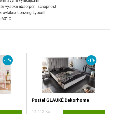
šemi svými vynikajícími
atří vysoká absorpční schopnost
ikrovlákna Lenzing Lyocell
 60° C.
-1%
-1%
Postel GLAUKÉ Dekorhome
14 412 Kč