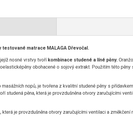
ky testované matrace MALAGA Dřevočal.
, jejíž nosné vrstvy tvoří
kombinace studené a líné pěny.
Oranžo
oelasticképěny obohacené o sojový extrakt. Použitím této pěny s
 masážních nopů, je tvořena z kvalitní studené pěny s přídavke
oří studená pěna, která je provzdušněna otvory zaručujícími vent
 která je provzdušněna otvory zaručujícími ventilaci a změkčení 