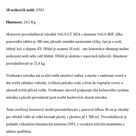
18 ocelových nožů:
ANO
Hmotnost:
24,5 Kg
Motorový provzdušňovač trávníků VeGA GT 5654 s motorem VeGA 4HP, šířka
pracovního záběru je 380 mm, plynulé centrální nastavením výšky, šasi je z oceli,
sběrný koš o objemu 45l. Hřídel je osazena 18 noži - tato konstrukce eliminuje možné
poškození nožů nebo celé hřídele. Hřídel je uložena v masivních ložiscích. Hmotnost
provzdušňovače je 25,4 kg.
Vertikutace trávníku má za účel snížit množství stařiny a mechu v nadzemní vrstvě a
tím zvýšit cirkulaci vzduchu, rychlosti průsaku vody a živin do vegetační vrstvy a
zároveň zvýšit přívod světla. Vertikutace zároveň podporuje růst kořenového systému
trávníku a působí preventivně proti tvorbě houbových chorob trávníku.
Tento osvěčený benzinový model provzdušňovače s pracovní šířkou 38 cm je vhodný
pro středně velké až velké travnaté plochy s plochou až 1 500 m2. Provzdušňovač je
poháněn výkonným benzinovým motorem OHV, s vysokým točivým momentem a
nízkou spotřebou.