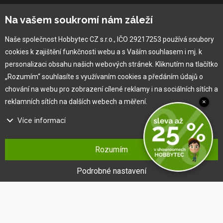
Vlastní výroba
Na vašem soukromí nám záleží
Náš tým
O nás
Naše společnost Hobbytec CZ s.r.o., IČO 29217253 používá soubory
cookies k zajištění funkčnosti webu a s Vaším souhlasem i mj. k
personalizaci obsahu našich webových stránek. Kliknutím na tlačítko
Pro zákazníka
„Rozumím“ souhlasíte s využívaním cookies a předáním údajů o
chování na webu pro zobrazení cílené reklamy i na sociálních sítích a
Obchodní podmínky
reklamních sítích na dalších webech a měření.
×
Věrnostní program
Více informací
Jak na reklamaci
Výprodej
Na našem webu používáme několik druhů kategorií cookies:
Kontakt
Rozumím
Technické cookies
Ty jsou nezbytně nutné pro fungování webu a jeho funkcí, které se
Podrobné nastavení
rozhodnete využívat. Bez nich by náš web nefungoval, např. by nebylo
možné se přihlásit k uživatelskému účtu.
Funkční cookies
Tyto cookies nám umožňují zapamatovat si Vaše základní volby a