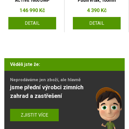
ACTIVE 1600 DMP
Půdní vrták, 100mm
146 990 Kč
4 390 Kč
DETAIL
DETAIL
Věděli jste že:
Neprodáváme jen zboží, ale hlavně
jsme přední výrobci zimních
zahrad a zastřešení
ZJISTIT VÍCE