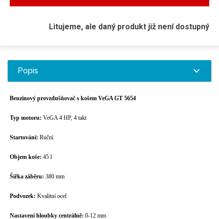
Litujeme, ale daný produkt již není dostupný
Popis
Benzinový provzdušňovač s košem VeGA GT 5654
Typ motoru:
VeGA 4 HP, 4 takt
Startování:
Ruční
Objem koše:
45 l
Šířka záběru:
380 mm
Podvozek:
Kvalitní ocel
Nastavení hloubky centrálně:
0-12 mm