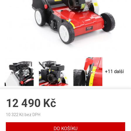
+11 další
12 490
Kč
10 322
Kč bez DPH
DO KOŠÍKU