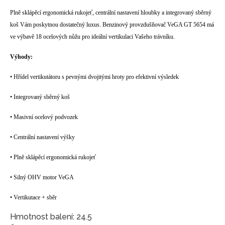
Plně sklápěcí ergonomická rukojeť, centrální nastavení hloubky a integrovaný sběrný
koš Vám poskytnou dostatečný luxus. Benzinový provzdušňovač VeGA GT 5654 má
ve výbavě 18 ocelových nůžu pro ideální vertikulaci Vašeho trávníku.
Výhody:
• Hřídel vertikutátoru s pevnými dvojitými hroty pro efektivní výsledek
• Integrovaný sběrný koš
• Masivní ocelový podvozek
• Centrální nastavení výšky
• Plně sklápěcí ergonomická rukojeť
• Silný OHV motor VeGA
• Vertikutace + sběr
Hmotnost balení: 24.5