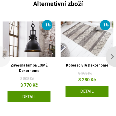
Alternativní zboží
-1%
-1%
Závěsná lampa LOMÉ
Koberec SIA Dekorhome
Dekorhome
8 363 Kč
3 808 Kč
8 280 Kč
3 770 Kč
DETAIL
DETAIL