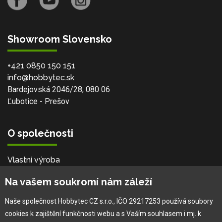
Showroom Slovensko
+421 0850 150 151
info@hobbytec.sk
Bardejovská 2046/28, 080 06
Ľubotice - Prešov
O společnosti
Vlastní výroba
Náš tým
Na vašem soukromí nám záleží
O nás
Naše společnost Hobbytec CZ s.r.o., IČO 29217253 používá soubory
cookies k zajištění funkčnosti webu a s Vaším souhlasem i mj. k
Pro zákazníka