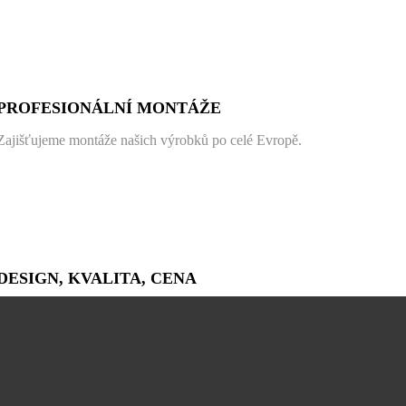
PROFESIONÁLNÍ MONTÁŽE
Zajišťujeme montáže našich výrobků po celé Evropě.
DESIGN, KVALITA, CENA
Naše produkty v sobě kombinují nadčasové zpracování,
kvalitní materiály a bezkonkurenční cenu na trhu.