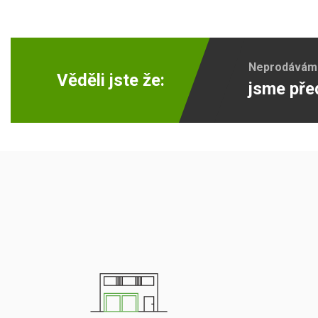
Neprodáváme 
Věděli jste že:
jsme pře