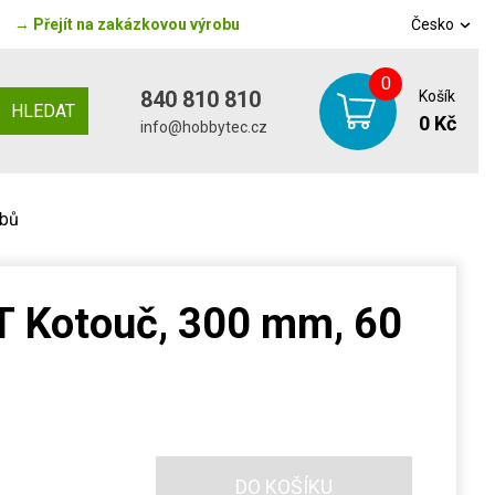
→
Přejít na zakázkovou výrobu
Česko
0
840 810 810
Košík
HLEDAT
0 Kč
info@hobbytec.cz
ubů
 Kotouč, 300 mm, 60
DO KOŠÍKU