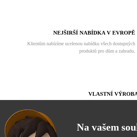
NEJŠIRŠÍ NABÍDKA V EVROPĚ
Klientům nabízíme ucelenou nabídku všech dostupných
produktů pro dům a zahradu.
VLASTNÍ VÝROB
Při naší práci se opíráme o vlastní výrobu. Ta nám umožňuj
vytvořit zakázky zcela na míru
Na vašem sou