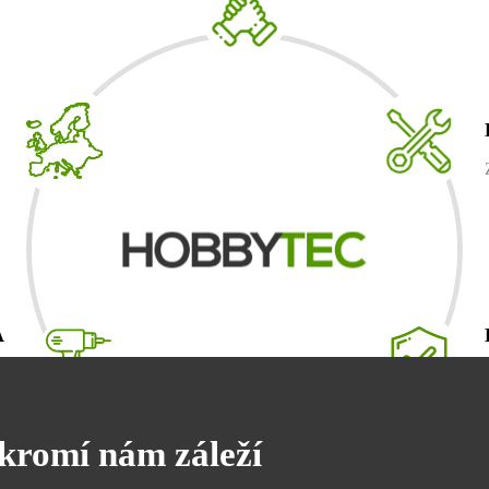
A
e
.
kromí nám záleží