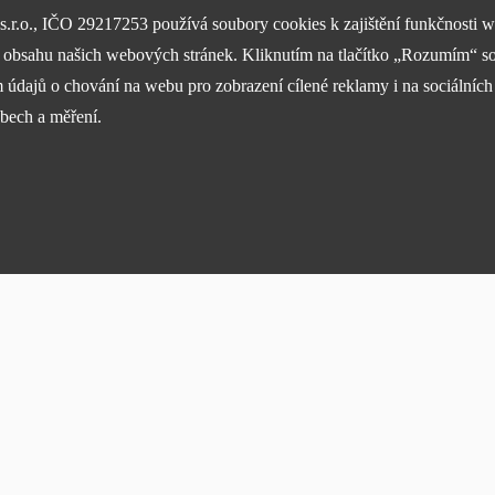
.r.o., IČO 29217253 používá soubory cookies k zajištění funkčnosti 
NEJVĚTŠÍ SHOWROOMY
i obsahu našich webových stránek. Kliknutím na tlačítko „Rozumím“ so
Stavíme ukázková centra abyste mohli vidět kvalitu našich
údajů o chování na webu pro zobrazení cílené reklamy i na sociálních 
hliníkových staveb naživo.
ebech a měření.
k druhů kategorií cookies:
akcí, novinek
ní webu a jeho funkcí, které se rozhodnete využívat. Bez nich by náš web nefungoval, např. 
vat si Vaše základní volby a vylepšují uživatelský komfort. Jde například o zapamatování si 