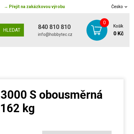
→
Přejít na zakázkovou výrobu
Česko
0
840 810 810
Košík
HLEDAT
0 Kč
info@hobbytec.cz
 3000 S obousměrná
 162 kg