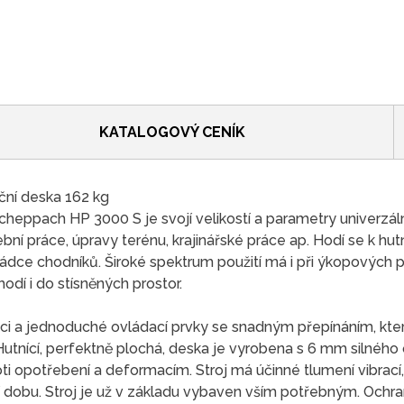
KATALOGOVÝ CENÍK
ční deska 162 kg
heppach HP 3000 S je svojí velikostí a parametry univerzál
ní práce, úpravy terénu, krajinářské práce ap. Hodí se k hutn
ce chodníků. Široké spektrum použití má i při ýkopových p
odí i do stísněných prostor.
ukci a jednoduché ovládací prvky se snadným přepínáním, kte
tnící, perfektně plochá, deska je vyrobena s 6 mm silného o
ti opotřebení a deformacím. Stroj má účinné tlumení vibrací,
í dobu. Stroj je už v základu vybaven vším potřebným. Oc