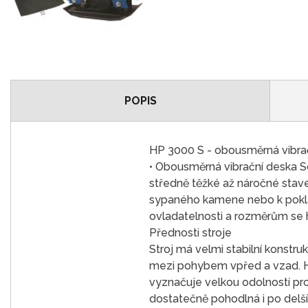
POPIS
HP 3000 S - obousměrná vibra
• Obousměrná vibrační deska Sc
středně těžké až náročné staveb
sypaného kamene nebo k poklád
ovladatelnosti a rozměrům se h
Přednosti stroje
Stroj má velmi stabilní konstr
mezi pohybem vpřed a vzad. Hu
vyznačuje velkou odolností pro
dostatečně pohodlná i po delš