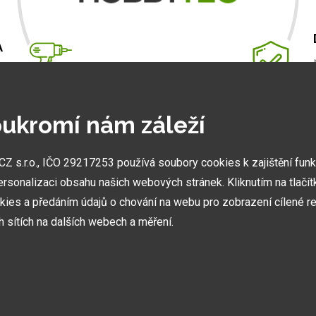
A
m
.
ukromí nám záleží
 s.r.o., IČO 29217253 používá soubory cookies k zajištění fun
NEJVĚTŠÍ SHOWROOMY
ersonalizaci obsahu našich webových stránek. Kliknutím na tlačí
Stavíme ukázková centra abyste mohli vidět kvalitu
kies a předáním údajů o chování na webu pro zobrazení cílené re
našich hliníkových staveb naživo.
ch sítích na dalších webech a měření.
olik druhů kategorií cookies: