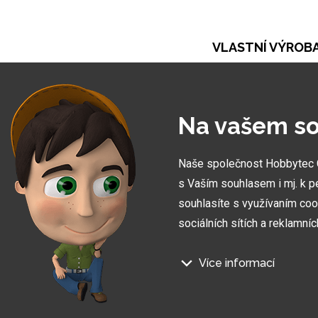
VLASTNÍ VÝROB
Při naší práci se opíráme o vlastní výrobu. Ta ná
umožňuje vytvořit zakázky zcela na míru
Na vašem so
Naše společnost Hobbytec CZ
s Vaším souhlasem i mj. k p
souhlasíte s využívaním coo
sociálních sítích a reklamní
Více informací
Na našem webu používáme něk