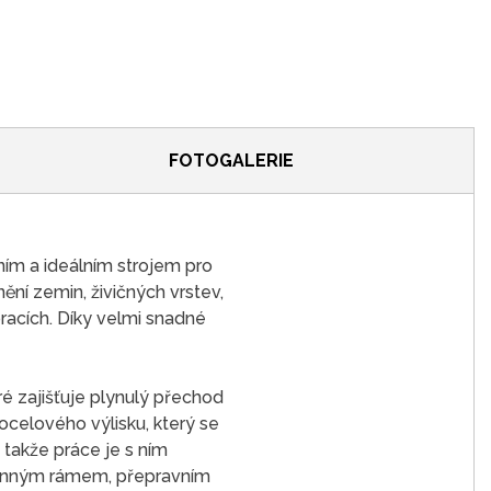
FOTOGALERIE
ním a ideálním strojem pro
ění zemin, živičných vrstev,
racích. Díky velmi snadné
ré zajišťuje plynulý přechod
celového výlisku, který se
 takže práce je s ním
hranným rámem, přepravním