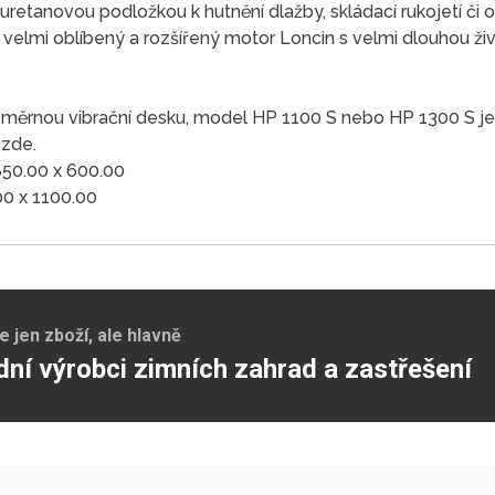
uretanovou podložkou k hutnění dlažby, skládací rukojetí č
í velmi oblíbený a rozšířený motor Loncin s velmi dlouhou ž
směrnou vibrační desku, model HP 1100 S nebo HP 1300 S j
 zde.
850.00 x 600.00
00 x 1100.00
jen zboží, ale hlavně
dní výrobci zimních zahrad a zastřešení