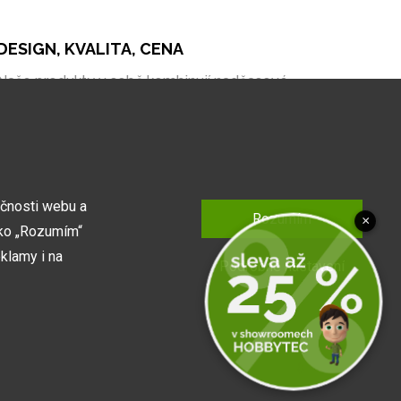
DESIGN, KVALITA, CENA
Naše produkty v sobě kombinují nadčasové
zpracování, kvalitní materiály a bezkonkurenční cenu
na trhu.
kčnosti webu a
Rozumím
×
tko „Rozumím“
klamy i na
Podrobné nastavení