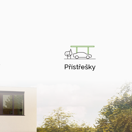
í
Přístřešky