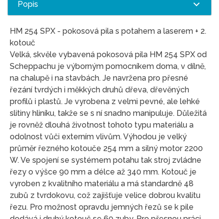
Popis
HM 254 SPX - pokosová pila s potahem a laserem + 2.
kotouč
Velká, skvěle vybavená pokosová pila HM 254 SPX od
Scheppachu je výborným pomocníkem doma, v dílně,
na chalupě i na stavbách. Je navržena pro přesné
řezání tvrdých i měkkých druhů dřeva, dřevěných
profilů i plastů. Je vyrobena z velmi pevné, ale lehké
slitiny hliníku, takže se s ní snadno manipuluje. Důležitá
je rovněž dlouhá životnost tohoto typu materiálu a
odolnost vůči externím vlivům. Výhodou je velký
průměr řezného kotouče 254 mm a silný motor 2200
W. Ve spojení se systémem potahu tak stroj zvládne
řezy o výšce 90 mm a délce až 340 mm. Kotouč je
vyroben z kvalitního materiálu a má standardně 48
zubů z tvrdokovu, což zajišťuje velice dobrou kvalitu
řezu. Pro možnost opravdu jemných řezů se k pile
dodává i druhý kotouč se 60 zuby. Pro přesnou práci