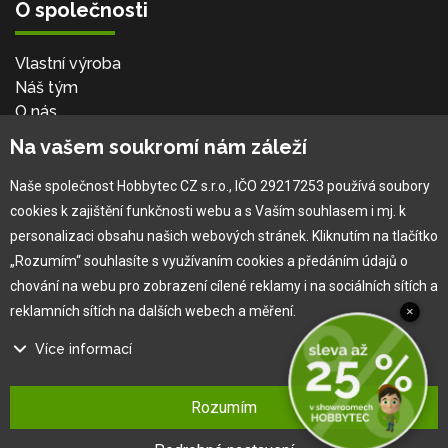
O společnosti
Vlastní výroba
Náš tým
O nás
Na vašem soukromí nám záleží
Pro zákazníka
Naše společnost Hobbytec CZ s.r.o., IČO 29217253 používá soubory
cookies k zajištění funkčnosti webu a s Vaším souhlasem i mj. k
Obchodní podmínky
personalizaci obsahu našich webových stránek. Kliknutím na tlačítko
Věrnostní program
„Rozumím“ souhlasíte s využívaním cookies a předáním údajů o
Jak na reklamaci
chování na webu pro zobrazení cílené reklamy i na sociálních sítích a
Výprodej
reklamních sítích na dalších webech a měření.
×
Kontakt
Více informací
Na našem webu používáme několik druhů kategorií cookies:
Rozumím
Technické cookies