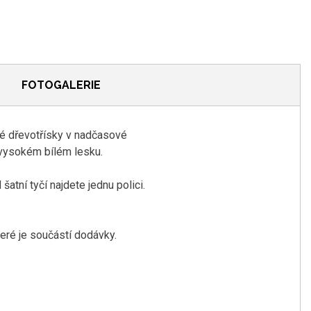
FOTOGALERIE
né dřevotřísky v nadčasové
 vysokém bílém lesku.
atní tyčí najdete jednu polici.
eré je součástí dodávky.