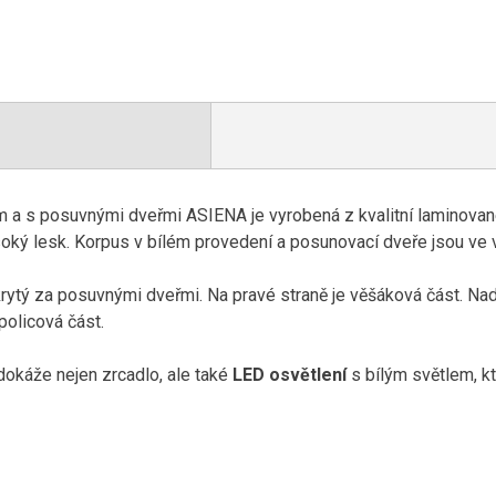
em a s posuvnými dveřmi ASIENA je vyrobená z kvalitní laminova
ysoký lesk. Korpus v bílém provedení a posunovací dveře jsou ve
rytý za posuvnými dveřmi. Na pravé straně je věšáková část. Nad š
policová část.
 dokáže nejen zrcadlo, ale také
LED osvětlení
s bílým světlem, kt