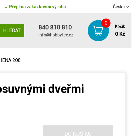
→
Přejít na zakázkovou výrobu
Česko
0
840 810 810
Košík
HLEDAT
0 Kč
info@hobbytec.cz
ASIENA 208
posuvnými dveřmi
DO KOŠÍKU