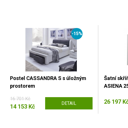
-15%
Postel CASSANDRA S s úložným
Šatní skř
prostorem
ASIENA 2
16 701 Kč
26 197 K
DETAIL
14 153 Kč