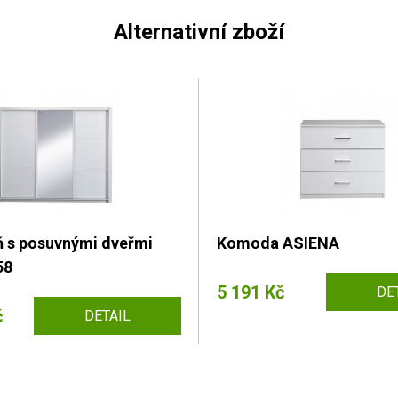
Alternativní zboží
íň s posuvnými dveřmi
Komoda ASIENA
58
5 191 Kč
DE
č
DETAIL