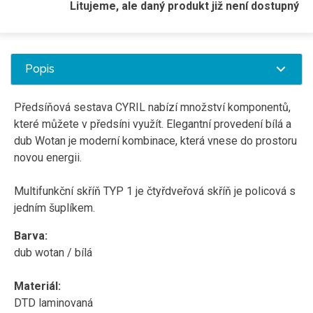
Litujeme, ale daný produkt již není dostupný
Popis
Předsíňová sestava CYRIL nabízí množství komponentů,
které můžete v předsíni využít. Elegantní provedení bílá a
dub Wotan je moderní kombinace, která vnese do prostoru
novou energii.
Multifunkční skříň TYP 1 je čtyřdveřová skříň je policová s
jedním šuplíkem.
Barva:
dub wotan /
bílá
Materiál:
DTD laminovaná