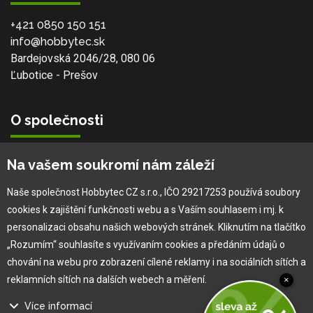
+421 0850 150 151
info@hobbytec.sk
Bardejovská 2046/28, 080 06
Ľubotice - Prešov
O společnosti
Vlastní výroba
Na vašem soukromí nám záleží
Náš tým
O nás
Naše společnost Hobbytec CZ s.r.o., IČO 29217253 používá soubory
cookies k zajištění funkčnosti webu a s Vaším souhlasem i mj. k
personalizaci obsahu našich webových stránek. Kliknutím na tlačítko
Pro zákazníka
„Rozumím“ souhlasíte s využívaním cookies a předáním údajů o
chování na webu pro zobrazení cílené reklamy i na sociálních sítích a
Obchodní podmínky
reklamních sítích na dalších webech a měření.
×
Věrnostní program
Více informací
Jak na reklamaci