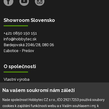
Showroom Slovensko
+421 0850 150 151
info@hobbytec.sk
Bardejovská 2046/28, 080 06
Ľubotice - Prešov
O společnosti
Vlastní výroba
Náš tým
Na vašem soukromí nám záleží
O nás
Naše společnost Hobbytec CZ s.r.o., IČO 29217253 používá soubory
cookies k zajištění funkčnosti webu a s Vaším souhlasem i mj. k
Pro zákazníka