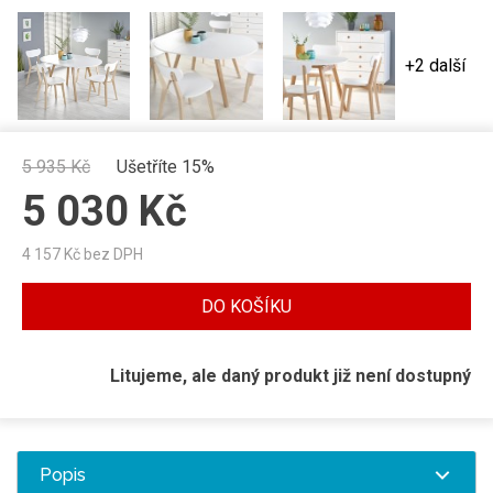
+2 další
5 935
Kč
Ušetříte 15%
5 030
Kč
4 157
Kč bez DPH
DO KOŠÍKU
Litujeme, ale daný produkt již není dostupný
Popis