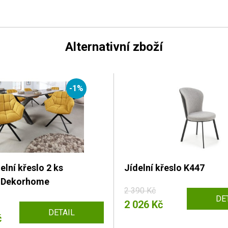
Alternativní zboží
-1%
elní křeslo 2 ks
Jídelní křeslo K447
 Dekorhome
2 390 Kč
DE
2 026 Kč
DETAIL
č