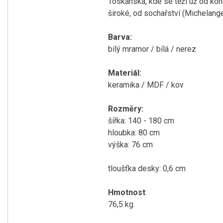
Toskánska, kde se těží už od kon
široké, od sochařství (Michelange
Barva:
bílý mramor / bílá / nerez
Materiál:
keramika / MDF / kov
Rozměry:
šířka: 140 - 180 cm
hloubka: 80 cm
výška: 76 cm
tloušťka desky: 0,6 cm
Hmotnost
:
76,5 kg