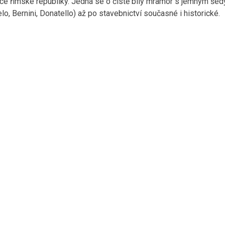
ce římské republiky. Jedná se o čistě bílý mramor s jemným šedý
lo, Bernini, Donatello) až po stavebnictví současné i historické.