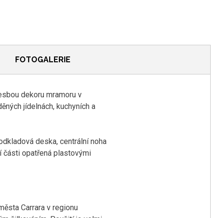
FOTOGALERIE
kresbou dekoru mramoru v
ěných jídelnách, kuchyních a
odkladová deska, centrální noha
 části opatřená plastovými
města Carrara v regionu