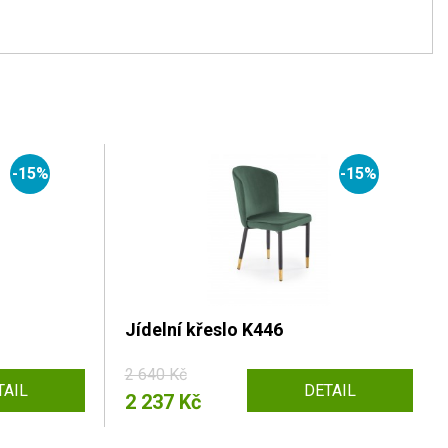
-15%
-15%
Jídelní křeslo K446
2 640 Kč
TAIL
DETAIL
2 237 Kč