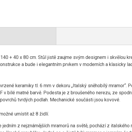
u 140 + 40 x 80 cm. Stůl jistě zaujme svým designem i skvělou 
nstrukce a bude i elegantním prvkem v moderních a klasicky lad
tvrzené keramiky tl. 6 mm v dekoru „Italský sněhobílý mramor“. P
 v bílé matné barvě. Podesta je z broušeného nerezu, ze spodní
 povrchů tvrdých podlah. Mechanické součásti jsou kovové.
možné umístit až 8 židlí.
e jedním z nejznámějších mramorů na světě, pochází z italského 