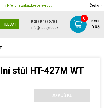
→
Přejít na zakázkovou výrobu
Česko
0
840 810 810
Košík
HLEDAT
0 Kč
info@hobbytec.cz
WT
elní stůl HT-427M WT
DO KOŠÍKU