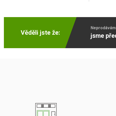
Neprodáváme 
Věděli jste že:
jsme pře