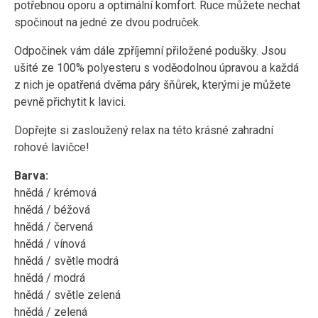
potřebnou oporu a optimální komfort. Ruce můžete nechat
spočinout na jedné ze dvou područek.
Odpočinek vám dále zpříjemní přiložené podušky. Jsou
ušité ze 100% polyesteru s voděodolnou úpravou a každá
z nich je opatřená dvěma páry šňůrek, kterými je můžete
pevně přichytit k lavici.
Dopřejte si zasloužený relax na této krásné zahradní
rohové lavičce!
Barva:
hnědá / krémová
hnědá / béžová
hnědá / červená
hnědá / vínová
hnědá / světle modrá
hnědá / modrá
hnědá / světle zelená
hnědá / zelená