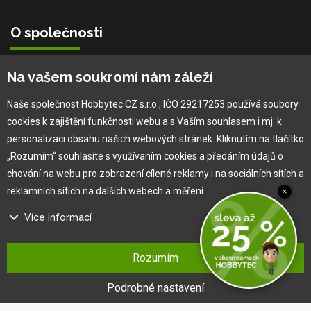
O společnosti
Vlastní výroba
Na vašem soukromí nám záleží
Náš tým
O nás
Naše společnost Hobbytec CZ s.r.o., IČO 29217253 používá soubory
cookies k zajištění funkčnosti webu a s Vaším souhlasem i mj. k
personalizaci obsahu našich webových stránek. Kliknutím na tlačítko
Pro zákazníka
„Rozumím“ souhlasíte s využívaním cookies a předáním údajů o
chování na webu pro zobrazení cílené reklamy i na sociálních sítích a
Obchodní podmínky
reklamních sítích na dalších webech a měření.
×
Věrnostní program
Více informací
Jak na reklamaci
Výprodej
Na našem webu používáme několik druhů kategorií cookies:
Kontakt
Rozumím
Technické cookies
Ty jsou nezbytně nutné pro fungování webu a jeho funkcí, které se
Podrobné nastavení
rozhodnete využívat. Bez nich by náš web nefungoval, např. by nebylo