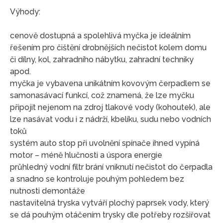
Výhody:
cenově dostupná a spolehlivá myčka je ideálním
řešením pro čištění drobnějších nečistot kolem domu
či dílny, kol, zahradního nábytku, zahradní techniky
apod.
myčka je vybavena unikátním kovovým čerpadlem se
samonasávací funkcí, což znamená, že lze myčku
připojit nejenom na zdroj tlakové vody (kohoutek), ale
lze nasávat vodu i z nádrží, kbelíku, sudu nebo vodních
toků
systém auto stop při uvolnění spínače ihned vypíná
motor – méně hlučnosti a úspora energie
průhledný vodní filtr brání vniknutí nečistot do čerpadla
a snadno se kontroluje pouhým pohledem bez
nutnosti demontáže
nastavitelná tryska vytváří plochý paprsek vody, který
se dá pouhým otáčením trysky dle potřeby rozšiřovat