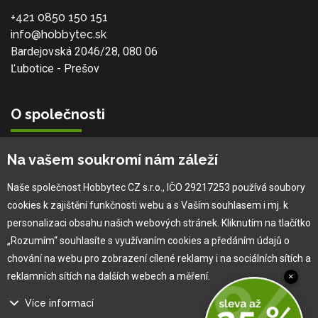
+421 0850 150 151
info@hobbytec.sk
Bardejovská 2046/28, 080 06
Ľubotice - Prešov
O společnosti
Vlastní výroba
Na vašem soukromí nám záleží
Náš tým
O nás
Naše společnost Hobbytec CZ s.r.o., IČO 29217253 používá soubory
cookies k zajištění funkčnosti webu a s Vaším souhlasem i mj. k
personalizaci obsahu našich webových stránek. Kliknutím na tlačítko
Pro zákazníka
„Rozumím“ souhlasíte s využívaním cookies a předáním údajů o
chování na webu pro zobrazení cílené reklamy i na sociálních sítích a
Obchodní podmínky
reklamních sítích na dalších webech a měření.
×
Věrnostní program
Více informací
Jak na reklamaci