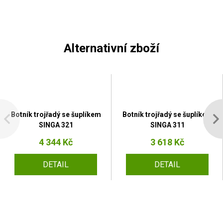
Alternativní zboží
Botník trojřadý se šuplíkem
Botník trojřadý se šuplíkem
SINGA 321
SINGA 311
4 344 Kč
3 618 Kč
DETAIL
DETAIL