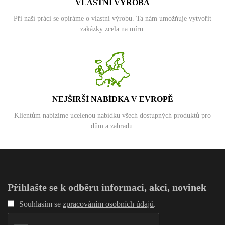
VLASTNÍ VÝROBA
Při naší práci se opíráme o vlastní výrobu. Ta nám umožňuje vytvořit
zakázky zcela na míru.
NEJŠIRŠÍ NABÍDKA V EVROPĚ
Klientům nabízíme ucelenou nabídku všech dostupných produktů pro
dům a zahradu.
Přihlašte se k odběru informací, akcí, novinek
Souhlasím se
zpracováním osobních údajů
.