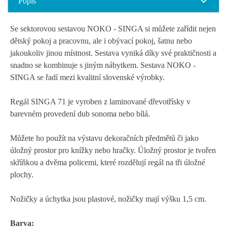
Popis
Se sektorovou sestavou NOKO - SINGA si můžete zařídit nejen
dětský pokoj a pracovnu, ale i obývací pokoj, šatnu nebo
jakoukoliv jinou místnost. Sestava vyniká díky své praktičnosti a
snadno se kombinuje s jiným nábytkem. Sestava NOKO -
SINGA se řadí mezi kvalitní slovenské výrobky.
Regál SINGA 71 je vyroben z laminované dřevotřísky v
barevném provedení dub sonoma nebo bílá.
Můžete ho použít na výstavu
dekoračních předmětů
či jako
úložný
prostor pro
knížky
nebo
hračky
.
Úložný
prostor
je tvořen
skříňkou
a
dvěma
policemi
, které rozdělují
regál na
tři
úložné
plochy.
Nožičky a úchytka jsou plastové, nožičky mají výšku 1,5 cm.
Barva: