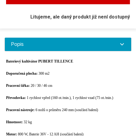
Litujeme, ale daný produkt již není dostupný
Popis
Bateriový kultivátor PUBERT TILLENCE
Doporučená plocha:
300 m2
Pracovní šířka:
20 / 30 / 46 cm
Převodovka:
1 rychlost vpřed (160 ot./min.), 1 rychlost vzad (75 ot./min.)
Pracovní nástroje:
6 nožů o průměru 240 mm (součástí balení)
Hmotnost:
32 kg
Motor:
800 W, Baterie 36V - 12 AH (součástí balení)