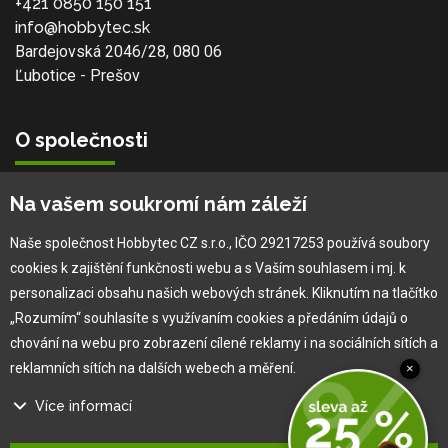
+421 0850 150 151
info@hobbytec.sk
Bardejovská 2046/28, 080 06
Ľubotice - Prešov
O společnosti
Vlastní výroba
Na vašem soukromí nám záleží
Náš tým
O nás
Naše společnost Hobbytec CZ s.r.o., IČO 29217253 používá soubory
cookies k zajištění funkčnosti webu a s Vaším souhlasem i mj. k
personalizaci obsahu našich webových stránek. Kliknutím na tlačítko
Pro zákazníka
„Rozumím“ souhlasíte s využívaním cookies a předáním údajů o
chování na webu pro zobrazení cílené reklamy i na sociálních sítích a
Obchodní podmínky
reklamních sítích na dalších webech a měření.
×
Věrnostní program
Více informací
Jak na reklamaci
Výprodej