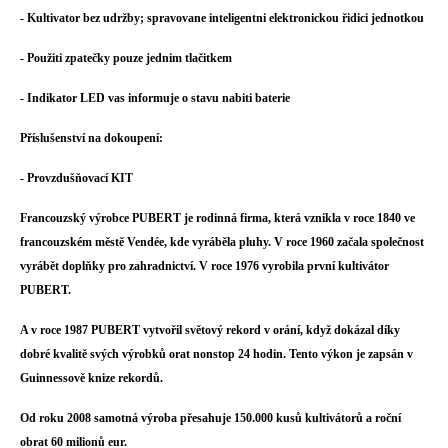
- Kultivator bez udržby; spravovane inteligentni elektronickou řidici jednotkou
- Použiti zpatečky pouze jednim tlačitkem
- Indikator LED vas informuje o stavu nabiti baterie
Příslušenství na dokoupení:
- Provzdušňovací KIT
Francouzský výrobce PUBERT je rodinná firma, která vznikla v roce 1840 ve
francouzském městě Vendée, kde vyráběla pluhy. V roce 1960 začala společnost
vyrábět doplňky pro zahradnictví. V roce 1976 vyrobila první kultivátor
PUBERT.
A v roce 1987 PUBERT vytvořil světový rekord v orání, když dokázal díky
dobré kvalitě svých výrobků orat nonstop 24 hodin. Tento výkon je zapsán v
Guinnessově knize rekordů.
Od roku 2008 samotná výroba přesahuje 150.000 kusů kultivátorů a roční
obrat 60 milionů eur.