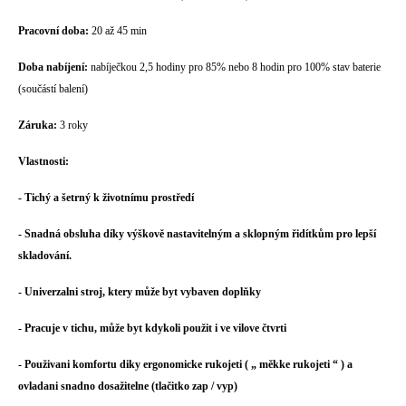
Pracovní doba:
20 až 45 min
Doba nabíjení:
nabíječkou 2,5 hodiny pro 85% nebo 8 hodin pro 100% stav baterie
(součástí balení)
Záruka:
3 roky
Vlastnosti:
- Tichý a šetrný k životnímu prostředí
- Snadná obsluha díky výškově nastavitelným a sklopným řidítkům pro lepší
skladování.
- Univerzalni stroj, ktery může byt vybaven doplňky
- Pracuje v tichu, může byt kdykoli použit i ve vilove čtvrti
- Použivani komfortu diky ergonomicke rukojeti (
„
měkke rukojeti
“
) a
ovladani snadno dosažitelne (tlačitko zap / vyp)