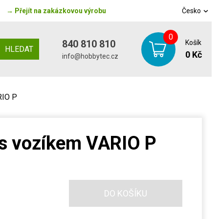
→
Přejít na zakázkovou výrobu
Česko
0
840 810 810
Košík
HLEDAT
0 Kč
info@hobbytec.cz
RIO P
s vozíkem VARIO P
DO KOŠÍKU