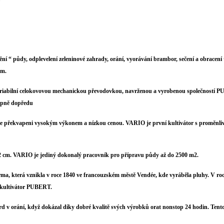
ění
“
půdy, odplevelení zeleninové zahrady, orání, vyorávání brambor, sečení a obracení
em.
ariabilní celokovovou mechanickou převodovkou, navrženou a vyrobenou společností PU
upně dopředu
le překvapeni vysokým výkonem a nízkou cenou. VARIO je první kultivátor s proměnlivo
2 cm. VARIO je jediný dokonalý pracovník pro přípravu půdy až do 2500 m2.
, která vznikla v roce 1840 ve francouzském městě Vendée, kde vyráběla pluhy. V roc
í kultivátor PUBERT.
d v orání, když dokázal díky dobré kvalitě svých výrobků orat nonstop 24 hodin. Tent