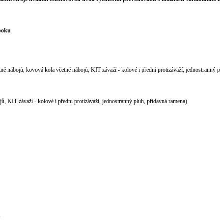
 boku
ně nábojů, kovová kola včetně nábojů, KIT závaží - kolové i přední protizávaží, jednostranný 
ů, KIT závaží - kolové i přední protizávaží, jednostranný pluh, přídavná ramena)