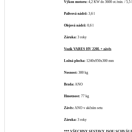
Výkon motoru:
4,2 KW do 3600 ot./min. / 5,5
Palivová nádrž:
3,6 l
Olejová nádrž:
0,6 l
Záruka:
3 roky
Vozík VARES HV 220L + závěs
Ložná plocha:
1240x950x300 mm
Nosnost:
300 kg
Brzda:
ANO
Hmotnost:
77 kg
Závěs:
ANO v akčním setu
Záruka:
3 roky
*** VŠECHNY SESTAVY JSOU SCHVÁLEN