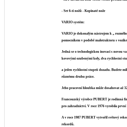
- Set 6-ti nožů - Kopinaté nože
VARIO systém:
VARIO je dokonalým nástrojem k
„
rozměln
pomocníkem v podobě malotraktoru s vozík
Jedná se o technologickou inovaci s novou v
kovovými ozubenými koly, dva rychlostní st
a jeden rychlostní stupeň dozadu. Budete mi
různému druhu práce.
Jeho pracovní hloubka může dosahovat až 3
Francouzský výrobce PUBERT je rodinná firma
pro zahradnictví. V roce 1976 vyrobila prvn
A v roce 1987 PUBERT vytvořil světový rekor
rekordů.