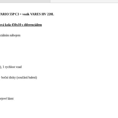
 VARIO 55P C3 + vozík VARES HV 220L
á kola 450x10 s diferenciálem
nciálním nábojem
), 1 rychlost vzad
boční disky (součástí balení)
jové lázni