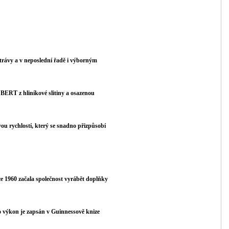
 trávy a v neposlední řadě i výborným
BERT z hliníkové slitiny a osazenou
u rychlostí, který se snadno přizpůsobí
e 1960 začala společnost vyrábět doplňky
o výkon je zapsán v Guinnessově knize