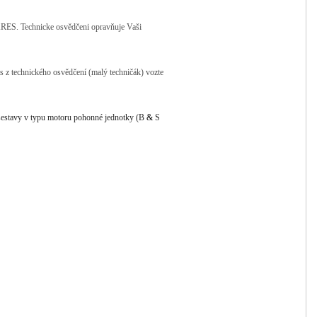
VARES. Technicke osvědčeni opravňuje Vaši
s z technického osvědčení (malý techničák) vozte
é sestavy v typu motoru pohonné jednotky (B
&
S