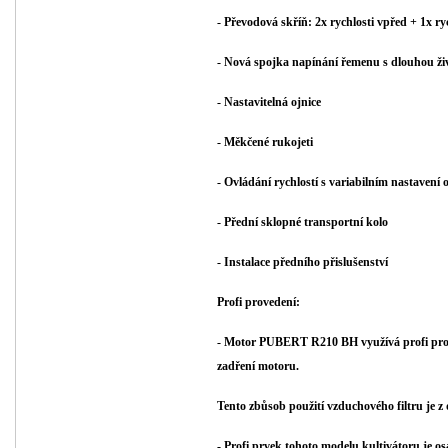
- Převodová skříň: 2x rychlosti vpřed + 1x ryc
- Nová spojka napínání řemenu s dlouhou ži
- Nastavitelná ojnice
- Měkčené rukojeti
- Ovládání rychlostí s variabilním nastavení 
- Přední sklopné transportní kolo
- Instalace předního přislušenství
Profi provedení:
- Motor PUBERT R210 BH využívá profi proved
zadření motoru.
Tento zbůsob použití vzduchového filtru je 
- Profi prvek tohoto modelu kultivátoru je o