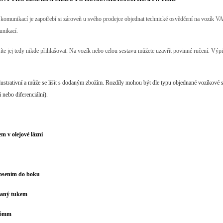
 komunikací je zapotřebí si zároveň u svého prodejce objednat technické osvědčení na vozík 
unikací.
e jej tedy nikde přihlašovat. Na vozík nebo celou sestavu můžete uzavřít povinné ručení. Výpi
 ilustrativní a může se lišit s dodaným zbožím. Rozdíly mohou být dle typu objednané vozíkov
 nebo diferenciální).
em v olejové lázni
vyosením do boku
azaný tukem
 25mm