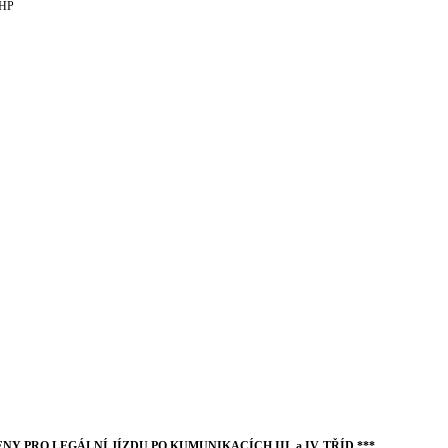
 HP
Y PRO LEGÁLNÍ JÍZDU PO KUMUNIKACÍCH III. a IV. TŘÍD ***