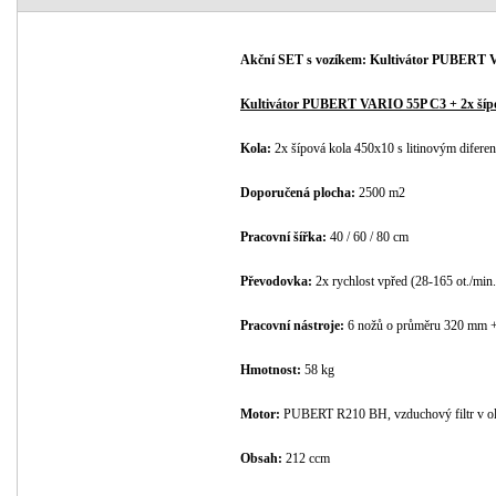
Akční SET s vozíkem: Kultivátor PUBERT
Kultivátor PUBERT VARIO 55P C3 + 2x šípov
Kola:
2x šípová kola 450x10 s litinovým difere
Doporučená plocha:
2500 m2
Pracovní šířka:
40 / 60 / 80 cm
Převodovka:
2x rychlost vpřed (28-165 ot./min.
Pracovní nástroje:
6 nožů o průměru 320 mm + 
Hmotnost:
58 kg
Motor:
PUBERT R210 BH, vzduchový filtr v ole
Obsah:
212 ccm