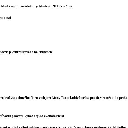
hlost vzad. - variabilní rychlosti od 28-165 ot/min
votností
otáček je centralizované na řidítkách
ení vzduchového filtru v olejové lázni. Tento kultivátor lze použit v extrémním prašné
z důvodu provozu výhodnější a ekonomičtější.
sazení stroje kvalitní celokovovou dvou rychlostní převodovkou s možností variabilního 