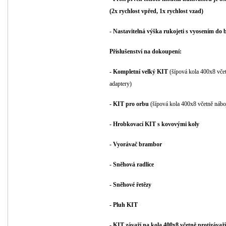
(2x rychlost vpřed, 1x rychlost vzad)
- Nastavitelná výška rukojeti s vyosením do
Příslušenství na dokoupení:
- Kompletní velký KIT
(šípová kola 400x8 včet
adaptery)
- KIT pro orbu
(šípová kola 400x8 včetně náboj
- Hrobkovací KIT s kovovými koly
- Vyorávač brambor
- Sněhová radlice
- Sněhové řetězy
- Pluh KIT
- KIT závaží na kola 400x8 včetně protizávaží