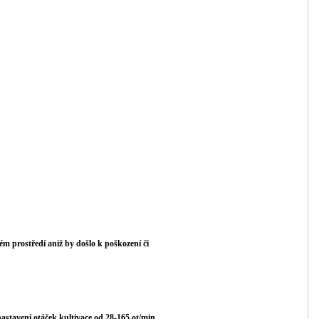
m prostředí aniž by došlo k poškození či
nastavení otáček kultivace od 28-165 ot/min