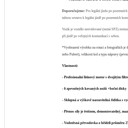
Doporučujeme:
Pro legální jízdu po pozemních
tažnou sestavu k legálni jízdě po pozemních kom
Vozik je vozidlo neevidované (nemá SPZ) nemusít
při jízdě po veřejných komunikací s sebou.
*Vyobrazení výrobku na rotaci a fotografiích je
nebo Pubert), velikosti kol a typu nápravy (pevná
Vlastnosti:
- Profesionalní litinový motor s dvojitým filtr
- 6 zpevněných kovaných nožů +boční disky
- Sklopná a výškově nastavitelná řidítka s 
- Přenos síly je řetězem, demontovatelný, m
- Vodotěsná převodovka o hřídeli průměru