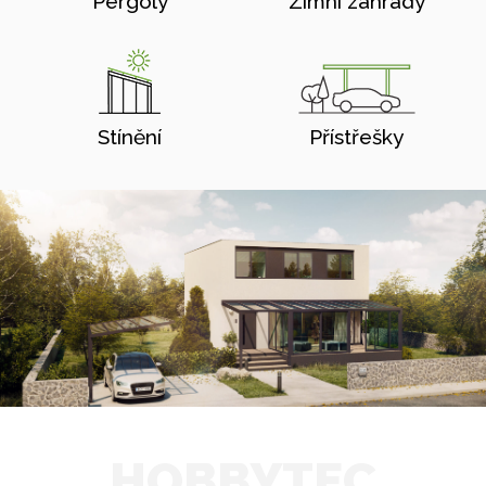
Pergoly
Zimní zahrady
Stínění
Přístřešky
HOBBYTEC