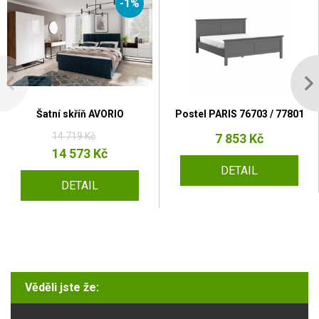
-1%
Šatní skříň AVORIO
Postel PARIS 76703 / 77801
14 719 Kč
7 853 Kč
14 573 Kč
DETAIL
DETAIL
Věděli jste že: