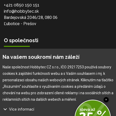
+421 0850 150 151
info@hobbytec.sk
Bardejovská 2046/28, 080 06
Ľubotice - Prešov
O společnosti
Vlastní výroba
Na vašem soukromí nám záleží
Náš tým
O nás
Naše společnost Hobbytec CZ s.r.o., IČO 29217253 používá soubory
cookies k zajištění funkčnosti webu a s Vaším souhlasem i mj. k
personalizaci obsahu našich webových stránek. Kliknutím na tlačítko
Pro zákazníka
„Rozumím“ souhlasíte s využívaním cookies a předáním údajů o
chování na webu pro zobrazení cílené reklamy i na sociálních sítích a
Obchodní podmínky
reklamních sítích na dalších webech a měření.
×
Věrnostní program
Více informací
Jak na reklamaci
Výprodej