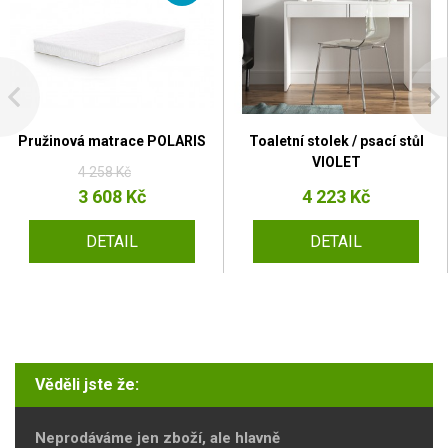
Pružinová matrace POLARIS
Toaletní stolek / psací stůl
VIOLET
4 258 Kč
3 608 Kč
4 223 Kč
DETAIL
DETAIL
Věděli jste že:
Neprodáváme jen zboží, ale hlavně