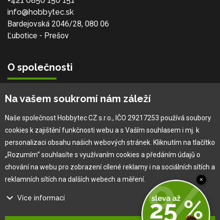
+421 0850 150 151
info@hobbytec.sk
Bardejovská 2046/28, 080 06
Ľubotice - Prešov
O společnosti
Vlastní výroba
Na vašem soukromí nám záleží
Náš tým
O nás
Naše společnost Hobbytec CZ s.r.o., IČO 29217253 používá soubory
cookies k zajištění funkčnosti webu a s Vaším souhlasem i mj. k
personalizaci obsahu našich webových stránek. Kliknutím na tlačítko
Pro zákazníka
„Rozumím“ souhlasíte s využívaním cookies a předáním údajů o
chování na webu pro zobrazení cílené reklamy i na sociálních sítích a
Obchodní podmínky
reklamních sítích na dalších webech a měření.
×
Věrnostní program
Více informací
Jak na reklamaci
Výprodej
Na našem webu používáme několik druhů kategorií cookies: