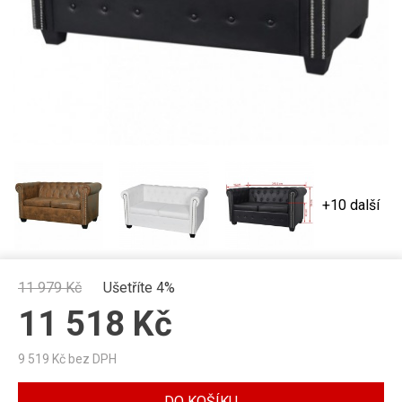
+10 další
11 979
Kč
Ušetříte 4%
11 518
Kč
9 519
Kč bez DPH
DO KOŠÍKU