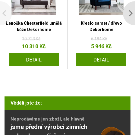
Lenoška Chesterfield umělá
Křeslo samet / dřevo
kůže Dekorhome
Dekorhome
10 723 Kč
6 184 Kč
10 310 Kč
5 946 Kč
DETAIL
DETAIL
Věděli jste že:
Neprodáváme jen zboží, ale hlavně
jsme přední výrobci zimních