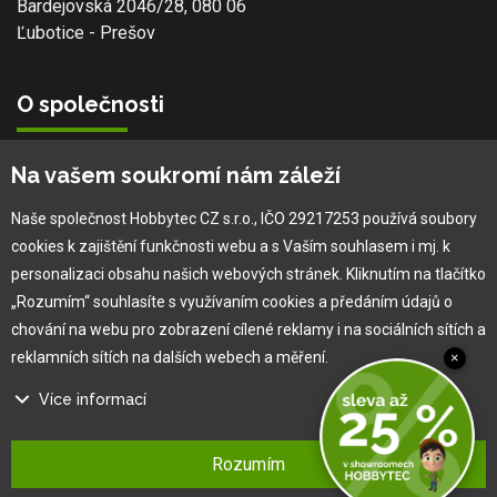
Bardejovská 2046/28, 080 06
Ľubotice - Prešov
O společnosti
Vlastní výroba
Na vašem soukromí nám záleží
Náš tým
O nás
Naše společnost Hobbytec CZ s.r.o., IČO 29217253 používá soubory
cookies k zajištění funkčnosti webu a s Vaším souhlasem i mj. k
personalizaci obsahu našich webových stránek. Kliknutím na tlačítko
Pro zákazníka
„Rozumím“ souhlasíte s využívaním cookies a předáním údajů o
chování na webu pro zobrazení cílené reklamy i na sociálních sítích a
Obchodní podmínky
reklamních sítích na dalších webech a měření.
×
Věrnostní program
Více informací
Jak na reklamaci
Výprodej
Na našem webu používáme několik druhů kategorií cookies:
Kontakt
Rozumím
Technické cookies