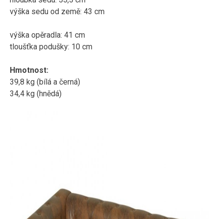
výška sedu od země: 43 cm
výška opěradla: 41 cm
tloušťka podušky: 10 cm
Hmotnost:
39,8
kg (bílá a černá)
34,4 kg (hnědá)