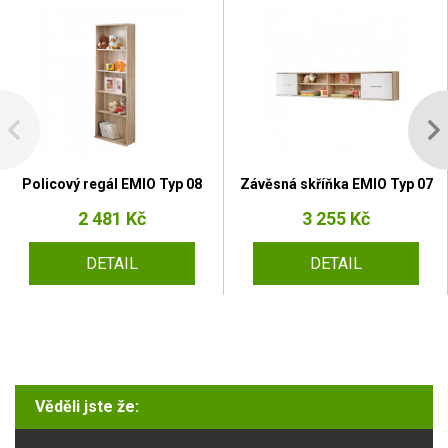
Policový regál EMIO Typ 08
Závěsná skříňka EMIO Typ 07
2 481 Kč
3 255 Kč
DETAIL
DETAIL
Věděli jste že: