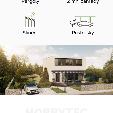
Pergoly
Zimní zahrady
Stínění
Přístřešky
HOBBYTEC