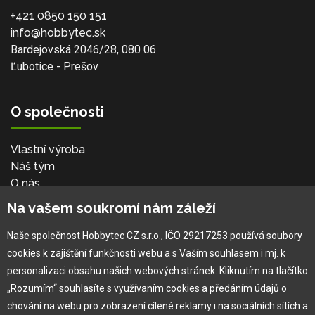
+421 0850 150 151
info@hobbytec.sk
Bardejovská 2046/28, 080 06
Ľubotice - Prešov
O společnosti
Vlastní výroba
Náš tým
O nás
Na vašem soukromí nám záleží
Pro zákazníka
Naše společnost Hobbytec CZ s.r.o., IČO 29217253 používá soubory
cookies k zajištění funkčnosti webu a s Vaším souhlasem i mj. k
Obchodní podmínky
personalizaci obsahu našich webových stránek. Kliknutím na tlačítko
Věrnostní program
„Rozumím“ souhlasíte s využívaním cookies a předáním údajů o
Jak na reklamaci
chování na webu pro zobrazení cílené reklamy i na sociálních sítích a