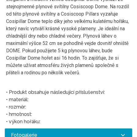
stejnojmenné plynové svítilny Cosiscoop Dome.
Na rozdíl
od této plynové svítilny a Cosiscoop Pillars vyzařuje
Cosipillar Dome teplo díky
jeho velkému kulatému hořáku,
který navíc vytváří krásné vysoké plameny.
Je i
deální na
chladnější dny nebo chladné večery.
Plynová láhev o
maximální výšce 52 cm se pohodlně vejde dovnitř ohniště
DOME.
Pokud použijete 5 kg plynovou láhev, bude
Cosipillar Dome hořet asi 16 hodin.
To zajišťuje, že si
můžete užívat atmosféru živých plamenů společně s
přáteli a rodinou po několik večerů.
• Produkt obsahuje následující příslušenství:
• materiál:
• rozměr:
• hmotnost:
• výkon hořáku:
Fotogalerie