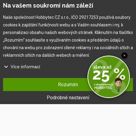
Na vašem soukromí nám záleží
Pro zákazníka
Naše společnost Hobbytec CZ s.r.o., IČO 29217253 používá soubory
cookies k zajištění funkčnosti webu a s Vaším souhlasem i mj. k
Obchodní podmínky
personalizaci obsahu našich webových stránek. Kliknutím na tlačítko
Věrnostní program
„Rozumím“ souhlasíte s využívaním cookies a předáním údajů o
Jak na reklamaci
chování na webu pro zobrazení cílené reklamy i na sociálních sítích a
Výprodej
reklamních sítích na dalších webech a měření.
×
Kontakt
Více informací
Na našem webu používáme několik druhů kategorií cookies:
Rozumím
Technické cookies
Ty jsou nezbytně nutné pro fungování webu a jeho funkcí, které se
Podrobné nastavení
rozhodnete využívat. Bez nich by náš web nefungoval, např. by nebylo
možné se přihlásit k uživatelskému účtu.
Funkční cookies
Tyto cookies nám umožňují zapamatovat si Vaše základní volby a
®
Copyright © 2010 -
2026
HOBBYTEC
,
info@hobbytec.cz
,
vylepšují uživatelský komfort. Jde například o zapamatování si jazyka