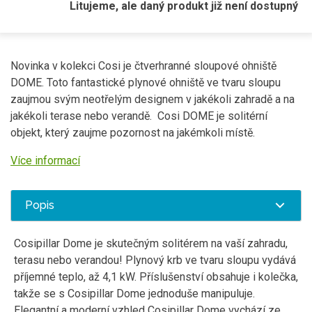
Litujeme, ale daný produkt již není dostupný
Novinka v kolekci Cosi je čtverhranné sloupové ohniště
DOME. Toto fantastické plynové ohniště ve tvaru sloupu
zaujmou svým neotřelým designem v jakékoli zahradě a na
jakékoli terase nebo verandě. Cosi DOME je solitérní
objekt, který zaujme pozornost na jakémkoli místě.
Více informací
Popis
Cosipillar Dome je skutečným solitérem na vaší zahradu,
terasu nebo verandou!
Plynový krb ve tvaru sloupu vydává
příjemné teplo, až 4,1 kW.
Příslušenství obsahuje i kolečka,
takže s
e s Cosipillar Dome jednoduše manipuluje.
Elegantní a moderní vzhled Cosipillar Dome vychází ze