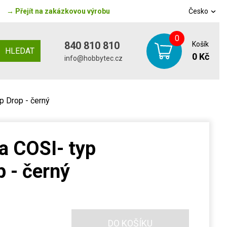
→
Přejít na zakázkovou výrobu
Česko
0
840 810 810
Košík
HLEDAT
0 Kč
info@hobbytec.cz
p Drop - černý
a COSI- typ
 - černý
DO KOŠÍKU