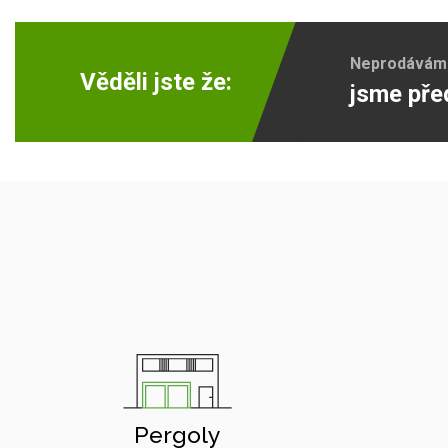
Neprodáváme 
Věděli jste že:
jsme pře
Pergoly