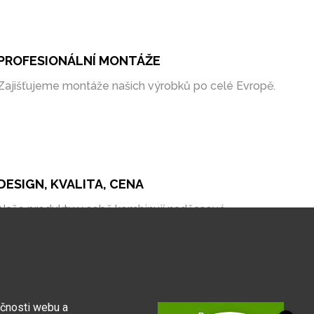
PROFESIONÁLNÍ MONTÁŽE
Zajišťujeme montáže našich výrobků po celé Evropě.
DESIGN, KVALITA, CENA
Naše produkty v sobě kombinují nadčasové
zpracování, kvalitní materiály a bezkonkurenční cenu
na trhu.
kčnosti webu a