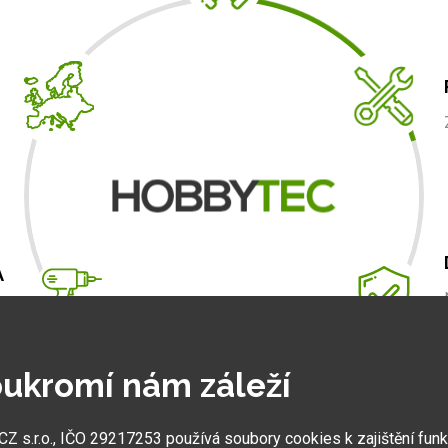
A
m
.
ukromí nám záleží
 s.r.o., IČO 29217253 používá soubory cookies k zajištění fun