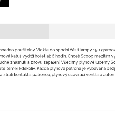
snadno použitelný. Vložte do spodní části lampy 190 gramov
lynová katuš vydrží hořet až 6 hodin. Chceš Scoop mezitím 
uché zhasnutí a znovu zapálení. Všechny plynové lucerny Sc
nete téměř kdekoliv. Každá plynová patrona je vybavena be
a ztratí kontakt s patronou, plynový uzavírací ventil se aut