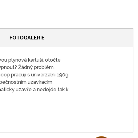
FOTOGALERIE
ou plynová kartuši, otočte
vypnout? Žádný problém,
oop pracují s univerzální 190g
zpečnostním uzavíracím
omaticky uzavře a nedojde tak k