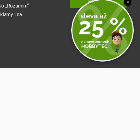
Rozumím
×
tko „Rozumím“
klamy i na
Podrobné nastavení
fungoval, např.
Přihlásit se
 o zapamatování
it sdílet