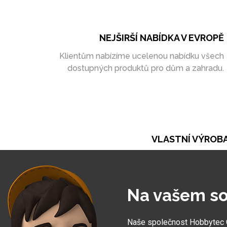
NEJŠIRŠÍ NABÍDKA V EVROPĚ
Klientům nabízíme ucelenou nabídku všech
dostupných produktů pro dům a zahradu.
VLASTNÍ VÝROB
Při naší práci se opíráme o vlastní výrobu. Ta ná
umožňuje vytvořit zakázky zcela na míru
Na vašem so
Naše společnost Hobbytec CZ