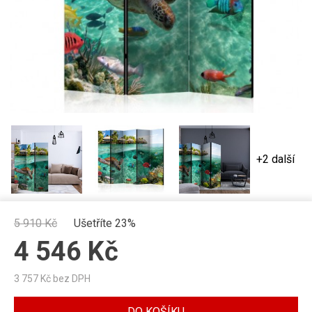
+2 další
5 910
Kč
Ušetříte 23%
4 546
Kč
3 757
Kč bez DPH
DO KOŠÍKU