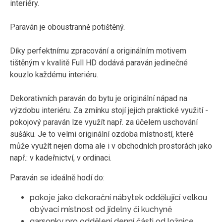
interiéry.
Paraván je oboustranně potištěný.
Díky perfektnímu zpracování a originálním motivem
tištěným v kvalitě Full HD dodává paraván jedinečné
kouzlo každému interiéru.
Dekorativních paraván do bytu je originální nápad na
výzdobu interiéru. Za zmínku stojí jejich praktické využití -
pokojový paraván lze využít např. za účelem uschování
sušáku. Je to velmi originální ozdoba místností, které
může využít nejen doma ale i v obchodních prostorách jako
např.: v kadeřnictví, v ordinaci.
Paraván se ideálně hodí do:
pokoje jako dekorační nábytek oddělující velkou
obývací místnost od jídelny či kuchyně
garsonky pro oddělení denní části od ložnice