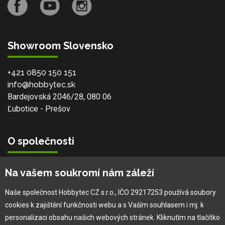
Showroom Slovensko
+421 0850 150 151
info@hobbytec.sk
Bardejovská 2046/28, 080 06
Ľubotice - Prešov
O společnosti
Vlastní výroba
Na vašem soukromí nám záleží
Náš tým
O nás
Naše společnost Hobbytec CZ s.r.o., IČO 29217253 používá soubory
cookies k zajištění funkčnosti webu a s Vaším souhlasem i mj. k
personalizaci obsahu našich webových stránek. Kliknutím na tlačítko
Pro zákazníka