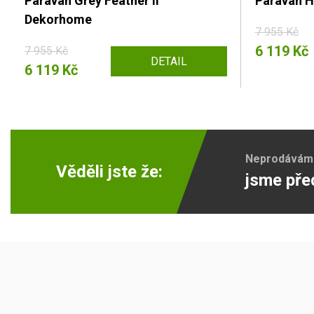
Paraván Grey Feather II
Paraván H
Dekorhome
7 955 Kč
6 119 Kč
7 955 Kč
DETAIL
6 119 Kč
Neprodáváme 
Věděli jste že:
jsme pře