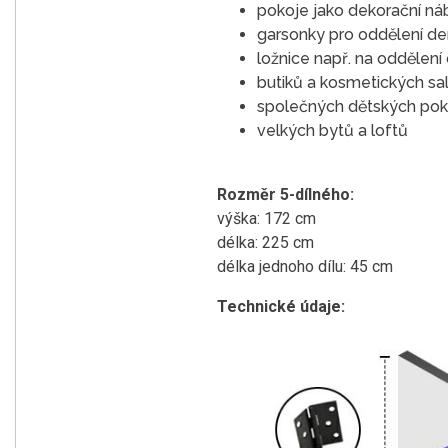
pokoje jako dekorační náb
garsonky pro oddělení den
ložnice např. na oddělení
butiků a kosmetických sal
společných dětských pokoj
velkých bytů a loftů
Rozměr 5-dílného:
výška: 172 cm
délka: 225 cm
délka jednoho dílu: 45 cm
Technické údaje: