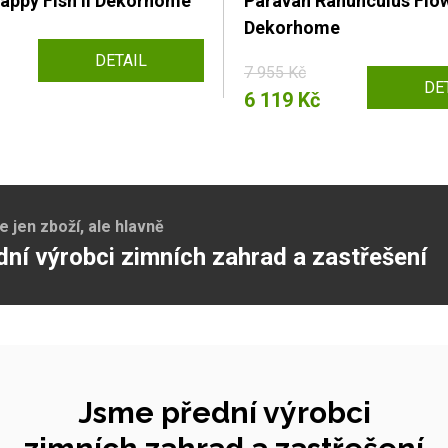
appy Fish II Dekorhome
Paraván Ranunculus Flow
Dekorhome
DETAIL
7 955 Kč
DE
6 119 Kč
jen zboží, ale hlavně
dní výrobci zimních zahrad a zastřešení
Jsme přední výrobci