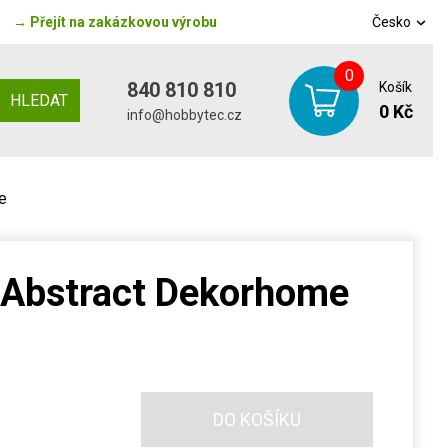
→
Přejít na zakázkovou výrobu
Česko
0
840 810 810
Košík
HLEDAT
0 Kč
info@hobbytec.cz
e
r Abstract Dekorhome
DO KOŠÍKU