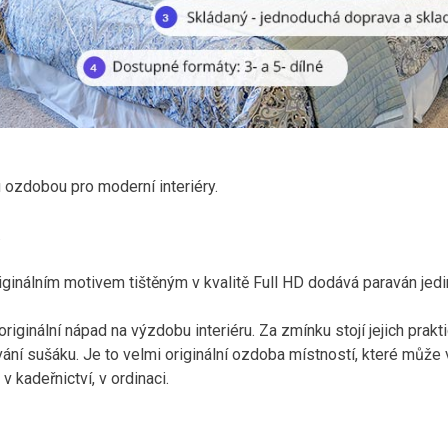
u ozdobou pro moderní interiéry.
.
iginálním motivem tištěným v kvalitě Full HD dodává paraván jed
riginální nápad na výzdobu interiéru. Za zmínku stojí jejich prakt
ání sušáku. Je to velmi originální ozdoba místností, které může 
v kadeřnictví, v ordinaci.