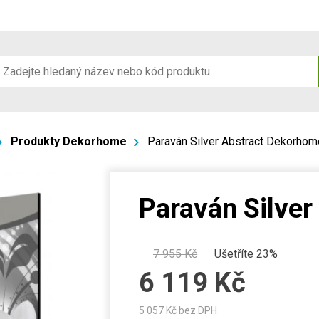
Produkty Dekorhome
Paraván Silver Abstract Dekorhom
Paraván Silve
7 955
Kč
Ušetříte 23%
6 119
Kč
5 057
Kč bez DPH