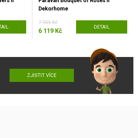
ers II
Paraván Bouquet of Roses II
Dekorhome
7 955 Kč
TAIL
DETAIL
6 119 Kč
ZJISTIT VÍCE