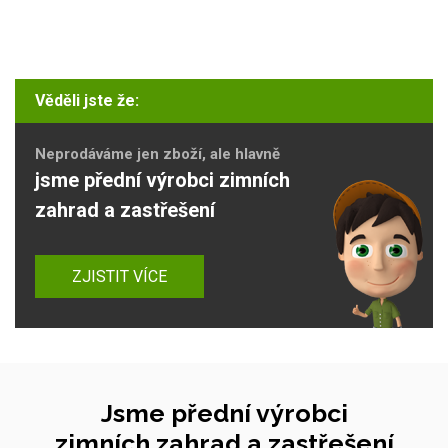
Věděli jste že:
Neprodáváme jen zboží, ale hlavně
jsme přední výrobci zimních
zahrad a zastřešení
ZJISTIT VÍCE
Jsme přední výrobci
zimních zahrad a zastřešení