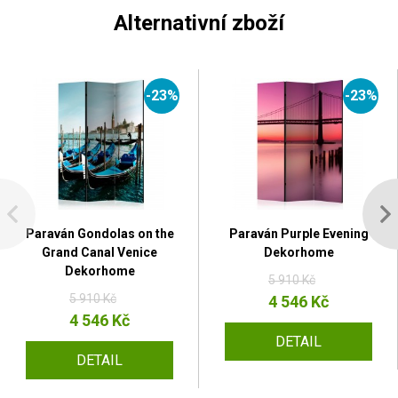
Alternativní zboží
-23%
-23%
Paraván Gondolas on the
Paraván Purple Evening
Grand Canal Venice
Dekorhome
Dekorhome
5 910 Kč
5 910 Kč
4 546 Kč
4 546 Kč
DETAIL
DETAIL