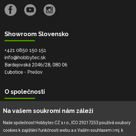
Showroom Slovensko
+421 0850 150 151
info@hobbytec.sk
Bardejovská 2046/28, 080 06
Ľubotice - Prešov
O společnosti
Vlastní výroba
Na vašem soukromí nám záleží
Náš tým
O nás
Naše společnost Hobbytec CZ s.r.o., IČO 29217253 používá soubory
cookies k zajištění funkčnosti webu a s Vaším souhlasem i mj. k