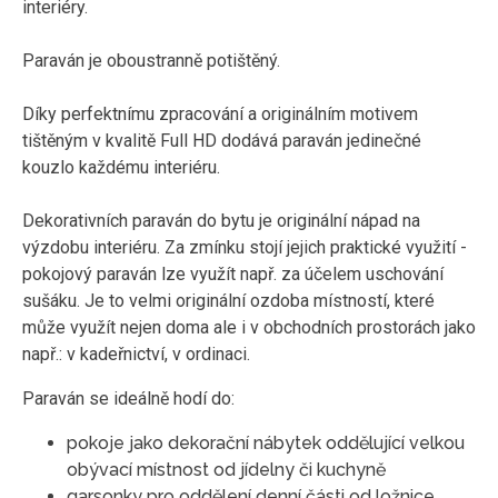
interiéry.
Paraván je oboustranně potištěný.
Díky perfektnímu zpracování a originálním motivem
tištěným v kvalitě Full HD dodává paraván jedinečné
kouzlo každému interiéru.
Dekorativních paraván do bytu je originální nápad na
výzdobu interiéru. Za zmínku stojí jejich praktické využití -
pokojový paraván lze využít např. za účelem uschování
sušáku. Je to velmi originální ozdoba místností, které
může využít nejen doma ale i v obchodních prostorách jako
např.: v kadeřnictví, v ordinaci.
Paraván se ideálně hodí do:
pokoje jako dekorační nábytek oddělující velkou
obývací místnost od jídelny či kuchyně
garsonky pro oddělení denní části od ložnice