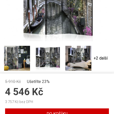
+2 další
5 910
Kč
Ušetříte 23%
4 546
Kč
3 757
Kč bez DPH
DO KOŠÍKU