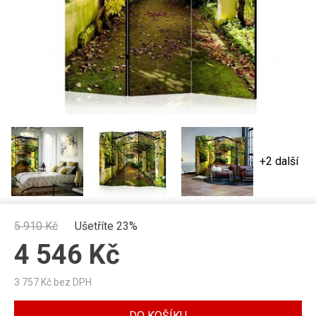
+2 další
5 910
Kč
Ušetříte 23%
4 546
Kč
3 757
Kč bez DPH
DO KOŠÍKU