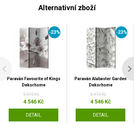
Alternativní zboží
-23%
-23%
Paraván Favourite of Kings
Paraván Alabaster Garden
Dekorhome
Dekorhome
5 910 Kč
5 910 Kč
4 546 Kč
4 546 Kč
DETAIL
DETAIL