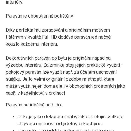
interiéry.
Paraván je oboustranně potištěný.
Díky perfektnímu zpracování a originálním motivem
tištěným v kvalitě Full HD dodává paraván jedinečné
kouzlo každému interiéru.
Dekorativních paraván do bytu je originální nápad na
výzdobu interiéru. Za zmínku stojí jejich praktické využití -
pokojový paraván lze využít např. za účelem uschování
sušáku. Je to velmi originální ozdoba místností, které
může využít nejen doma ale i v obchodních prostorách jako
např.: v kadeřnictví, v ordinaci.
Paraván se ideálně hodí do:
pokoje jako dekorační nábytek oddělující velkou
obývací místnost od jídelny či kuchyně
garsonky pro oddělení denní části od ložnice