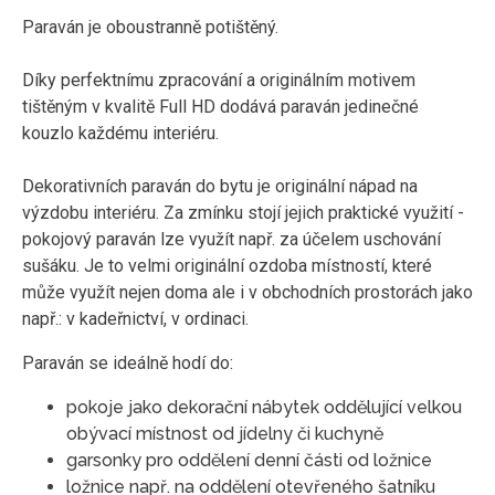
Paraván je oboustranně potištěný.
Díky perfektnímu zpracování a originálním motivem
tištěným v kvalitě Full HD dodává paraván jedinečné
kouzlo každému interiéru.
Dekorativních paraván do bytu je originální nápad na
výzdobu interiéru. Za zmínku stojí jejich praktické využití -
pokojový paraván lze využít např. za účelem uschování
sušáku. Je to velmi originální ozdoba místností, které
může využít nejen doma ale i v obchodních prostorách jako
např.: v kadeřnictví, v ordinaci.
Paraván se ideálně hodí do:
pokoje jako dekorační nábytek oddělující velkou
obývací místnost od jídelny či kuchyně
garsonky pro oddělení denní části od ložnice
ložnice např. na oddělení otevřeného šatníku