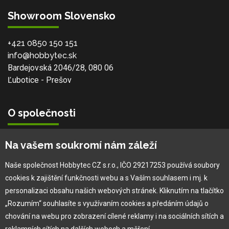
Showroom Slovensko
+421 0850 150 151
info@hobbytec.sk
Bardejovská 2046/28, 080 06
Ľubotice - Prešov
O společnosti
Vlastní výroba
Na vašem soukromí nám záleží
Náš tým
O nás
Naše společnost Hobbytec CZ s.r.o., IČO 29217253 používá soubory
cookies k zajištění funkčnosti webu a s Vaším souhlasem i mj. k
personalizaci obsahu našich webových stránek. Kliknutím na tlačítko
Pro zákazníka
„Rozumím“ souhlasíte s využívaním cookies a předáním údajů o
chování na webu pro zobrazení cílené reklamy i na sociálních sítích a
Obchodní podmínky
reklamních sítích na dalších webech a měření.