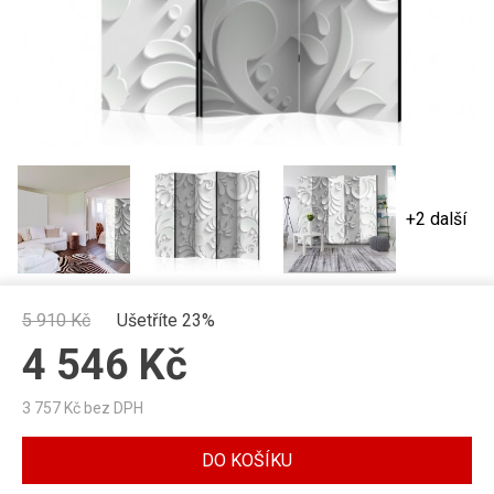
+2 další
5 910
Kč
Ušetříte 23%
4 546
Kč
3 757
Kč bez DPH
DO KOŠÍKU