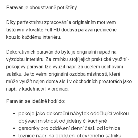
Paraván je oboustranně potištěný.
Díky perfektnímu zpracování a originálním motivem
tištěným v kvalitě Full HD dodává paraván jedinečné
kouzlo každému interiéru.
Dekorativních paraván do bytu je originální nápad na
výzdobu interiéru. Za zmínku stojí jejich praktické využití -
pokojový paraván lze využít např. za účelem uschování
sušáku. Je to velmi originální ozdoba místností, které
může využít nejen doma ale i v obchodních prostorách jako
např.: v kadeřnictví, v ordinaci.
Paraván se ideálně hodí do:
pokoje jako dekorační nábytek oddělující velkou
obývací místnost od jídelny či kuchyně
garsonky pro oddělení denní části od ložnice
ložnice např. na oddělení otevřeného šatníku