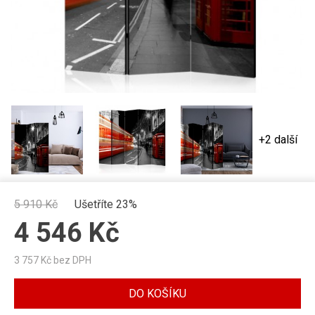
+2 další
5 910
Kč
Ušetříte 23%
4 546
Kč
3 757
Kč bez DPH
DO KOŠÍKU