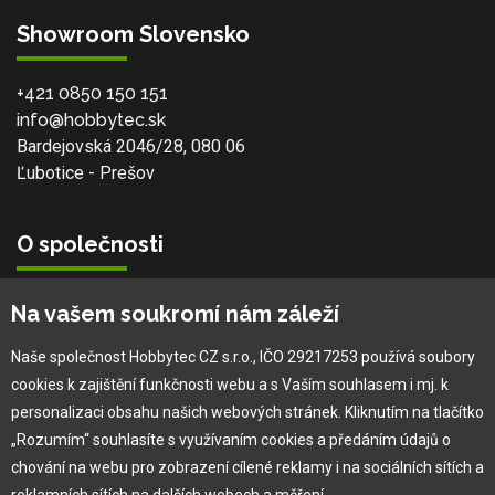
Showroom Slovensko
+421 0850 150 151
info@hobbytec.sk
Bardejovská 2046/28, 080 06
Ľubotice - Prešov
O společnosti
Vlastní výroba
Na vašem soukromí nám záleží
Náš tým
O nás
Naše společnost Hobbytec CZ s.r.o., IČO 29217253 používá soubory
cookies k zajištění funkčnosti webu a s Vaším souhlasem i mj. k
personalizaci obsahu našich webových stránek. Kliknutím na tlačítko
Pro zákazníka
„Rozumím“ souhlasíte s využívaním cookies a předáním údajů o
chování na webu pro zobrazení cílené reklamy i na sociálních sítích a
Obchodní podmínky
reklamních sítích na dalších webech a měření.