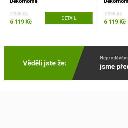
Dekorhome
Dekorho
7 955 Kč
7 955 Kč
DETAIL
6 119 Kč
6 119 Kč
Neprodáváme 
Věděli jste že:
jsme pře