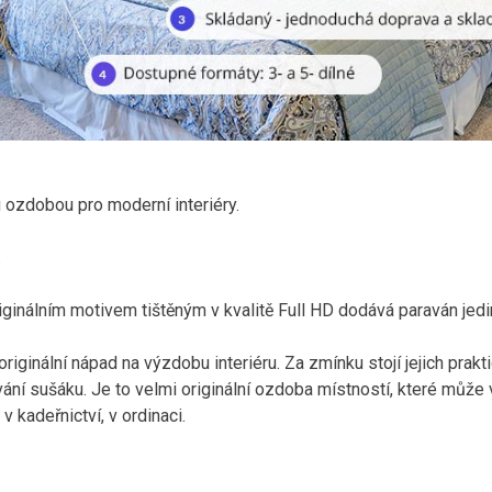
u ozdobou pro moderní interiéry.
.
iginálním motivem tištěným v kvalitě Full HD dodává paraván jed
riginální nápad na výzdobu interiéru. Za zmínku stojí jejich prakt
ání sušáku. Je to velmi originální ozdoba místností, které může 
v kadeřnictví, v ordinaci.