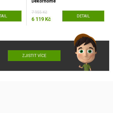
Dekorhome
7 955 Kč
TAIL
DETAIL
6 119 Kč
ZJISTIT VÍCE