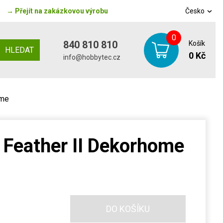
→
Přejít na zakázkovou výrobu
Česko
0
840 810 810
Košík
HLEDAT
0 Kč
info@hobbytec.cz
ome
 Feather II Dekorhome
DO KOŠÍKU