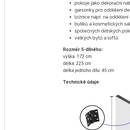
pokoje jako dekorační náb
garsonky pro oddělení den
ložnice např. na oddělení
butiků a kosmetických sal
společných dětských pokoj
velkých bytů a loftů
Rozměr 5-dílného:
výška: 172 cm
délka: 225 cm
délka jednoho dílu: 45 cm
Technické údaje: