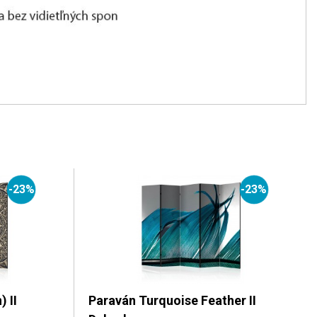
-23%
-23%
 II
Paraván Turquoise Feather II