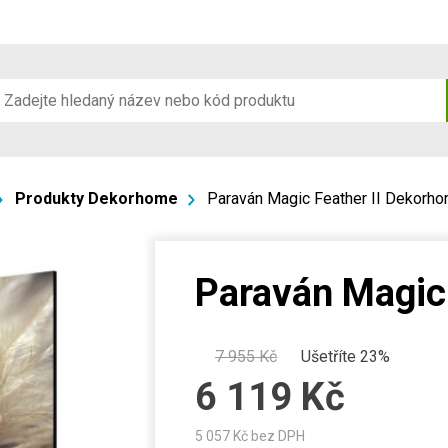
Produkty Dekorhome
Paraván Magic Feather II Dekorh
Paraván Magic
7 955
Kč
Ušetříte 23%
6 119
Kč
5 057
Kč bez DPH