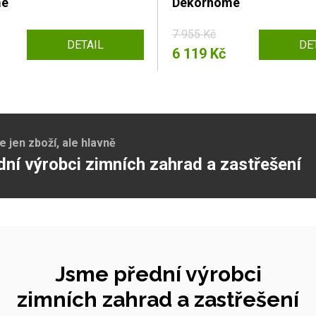
me
Dekorhome
7 955 Kč
DETAIL
DE
6 119 Kč
jen zboží, ale hlavně
dní výrobci zimních zahrad a zastřešení
Jsme přední výrobci
zimních zahrad a zastřešení