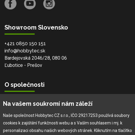
Showroom Slovensko
+421 0850 150 151
info@hobbytec.sk
Bardejovská 2046/28, 080 06
Ľubotice - Prešov
O společnosti
Vlastní výroba
Na vašem soukromí nám záleží
Náš tým
O nás
Naše společnost Hobbytec CZ s.r.o., IČO 29217253 používá soubory
cookies k zajištění funkčnosti webu a s Vaším souhlasem i mj. k
personalizaci obsahu našich webových stránek. Kliknutím na tlačítko
Pro zákazníka