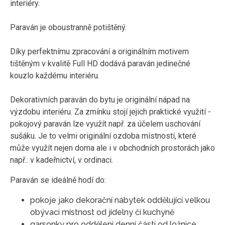
interiéry.
Paraván je oboustranně potištěný.
Díky perfektnímu zpracování a originálním motivem
tištěným v kvalitě Full HD dodává paraván jedinečné
kouzlo každému interiéru.
Dekorativních paraván do bytu je originální nápad na
výzdobu interiéru. Za zmínku stojí jejich praktické využití -
pokojový paraván lze využít např. za účelem uschování
sušáku. Je to velmi originální ozdoba místností, které
může využít nejen doma ale i v obchodních prostorách jako
např.: v kadeřnictví, v ordinaci.
Paraván se ideálně hodí do:
pokoje jako dekorační nábytek oddělující velkou
obývací místnost od jídelny či kuchyně
garsonky pro oddělení denní části od ložnice