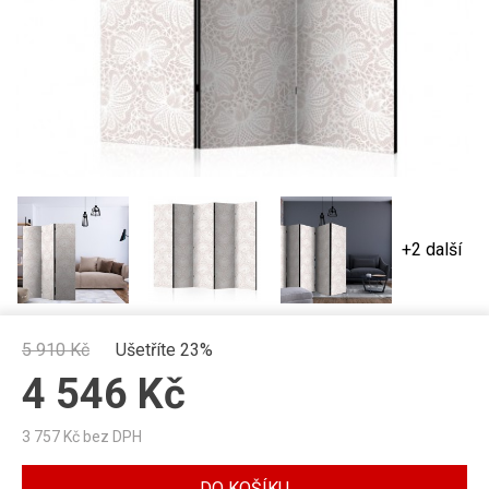
+2 další
5 910
Kč
Ušetříte 23%
4 546
Kč
3 757
Kč bez DPH
DO KOŠÍKU