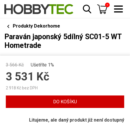
0
Produkty Dekorhome
Paraván japonský 5dílný SC01-5 WT
Hometrade
3 566
Kč
Ušetříte 1%
3 531
Kč
2 918
Kč bez DPH
DO KOŠÍKU
Litujeme, ale daný produkt již není dostupný