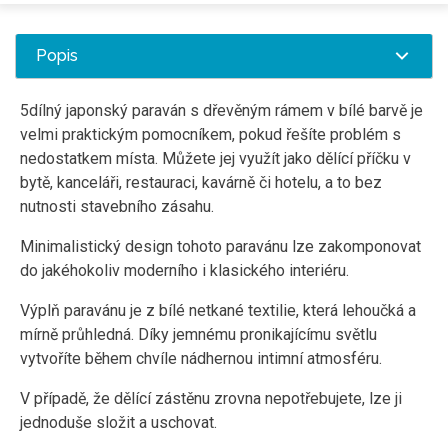
Popis
5dílný japonský paraván s dřevěným rámem v bílé barvě je
velmi praktickým pomocníkem, pokud řešíte problém s
nedostatkem místa. Můžete jej využít jako dělící příčku v
bytě, kanceláři, restauraci, kavárně či hotelu, a to bez
nutnosti stavebního zásahu.
Minimalistický design tohoto paravánu lze zakomponovat
do jakéhokoliv moderního i klasického interiéru.
Výplň paravánu je z bílé netkané textilie, která
lehoučká a
mírně průhledná. Díky jemnému pronikajícímu světlu
vytvoříte během chvíle nádhernou intimní atmosféru.
V případě, že dělící zástěnu zrovna nepotřebujete, lze ji
jednoduše složit a uschovat.