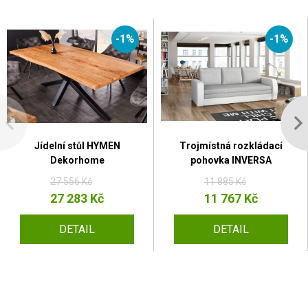
-1%
-1%
Jídelní stůl HYMEN
Trojmístná rozkládací
Dekorhome
pohovka INVERSA
27 556 Kč
11 885 Kč
27 283 Kč
11 767 Kč
DETAIL
DETAIL