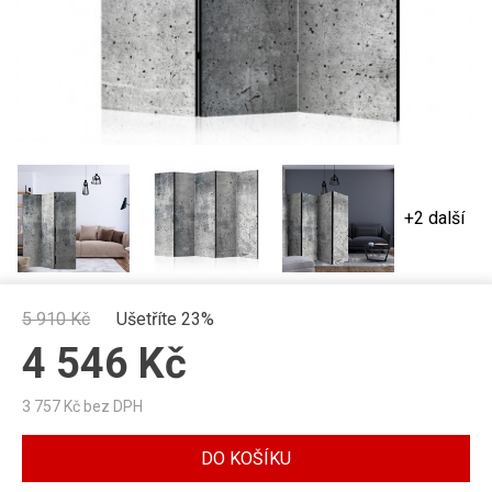
+2 další
5 910
Kč
Ušetříte 23%
4 546
Kč
3 757
Kč bez DPH
DO KOŠÍKU