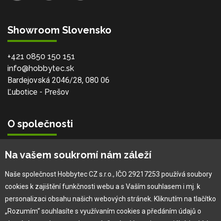
Showroom Slovensko
+421 0850 150 151
info@hobbytec.sk
Bardejovská 2046/28, 080 06
Ľubotice - Prešov
O společnosti
Vlastní výroba
Na vašem soukromí nám záleží
Náš tým
O nás
Naše společnost Hobbytec CZ s.r.o., IČO 29217253 používá soubory
cookies k zajištění funkčnosti webu a s Vaším souhlasem i mj. k
personalizaci obsahu našich webových stránek. Kliknutím na tlačítko
Pro zákazníka
„Rozumím“ souhlasíte s využívaním cookies a předáním údajů o