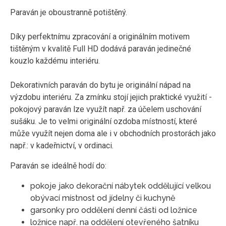
Paraván je oboustranně potištěný.
Díky perfektnímu zpracování a originálním motivem
tištěným v kvalitě Full HD dodává paraván jedinečné
kouzlo každému interiéru.
Dekorativních paraván do bytu je originální nápad na
výzdobu interiéru. Za zmínku stojí jejich praktické využití -
pokojový paraván lze využít např. za účelem uschování
sušáku. Je to velmi originální ozdoba místností, které
může využít nejen doma ale i v obchodních prostorách jako
např.: v kadeřnictví, v ordinaci.
Paraván se ideálně hodí do:
pokoje jako dekorační nábytek oddělující velkou
obývací místnost od jídelny či kuchyně
garsonky pro oddělení denní části od ložnice
ložnice např. na oddělení otevřeného šatníku