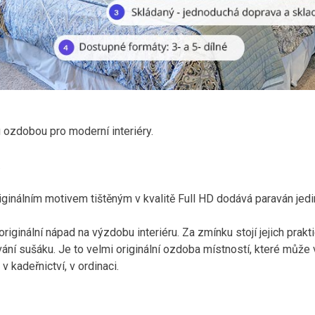
u ozdobou pro moderní interiéry.
.
iginálním motivem tištěným v kvalitě Full HD dodává paraván jed
riginální nápad na výzdobu interiéru. Za zmínku stojí jejich prakt
ání sušáku. Je to velmi originální ozdoba místností, které může 
v kadeřnictví, v ordinaci.