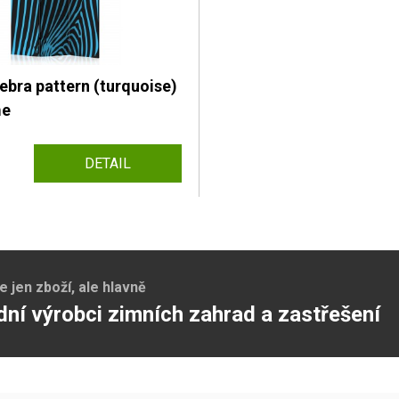
ebra pattern (turquoise)
me
DETAIL
jen zboží, ale hlavně
dní výrobci zimních zahrad a zastřešení