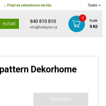
→
Přejít na zakázkovou výrobu
Česko
0
840 810 810
Košík
HLEDAT
0 Kč
info@hobbytec.cz
 pattern Dekorhome
DO KOŠÍKU