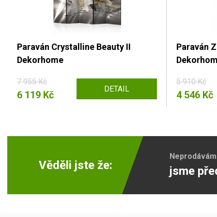
Paraván Crystalline Beauty II
Paraván Z
Dekorhome
Dekorho
7 955 Kč
5 910 Kč
DETAIL
6 119 Kč
4 546 Kč
Neprodáváme 
Věděli jste že:
jsme pře