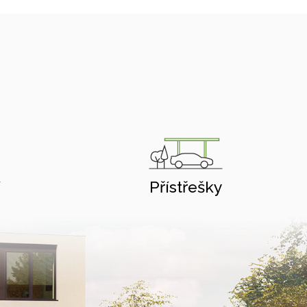
í
Přístřešky