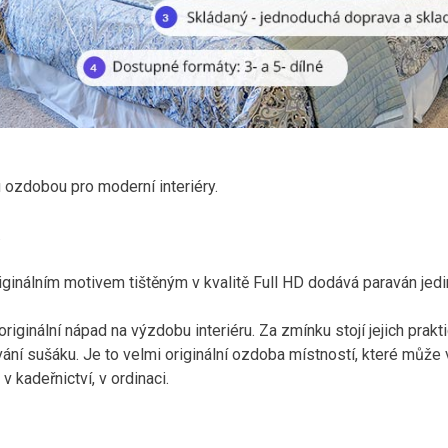
u ozdobou pro moderní interiéry.
.
iginálním motivem tištěným v kvalitě Full HD dodává paraván jed
riginální nápad na výzdobu interiéru. Za zmínku stojí jejich prakt
ání sušáku. Je to velmi originální ozdoba místností, které může 
v kadeřnictví, v ordinaci.