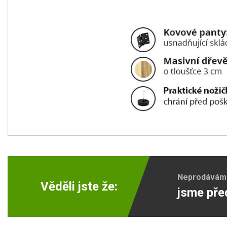
Neprodáváme 
Věděli jste že:
jsme pře