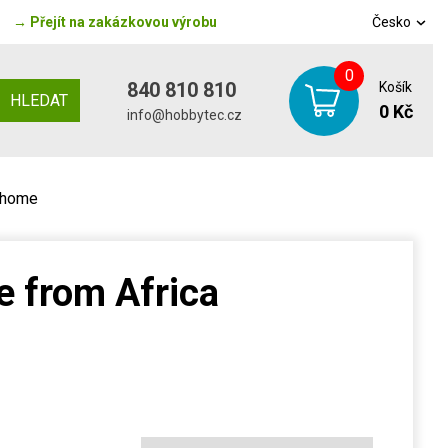
→
Přejít na zakázkovou výrobu
Česko
0
840 810 810
Košík
HLEDAT
0 Kč
info@hobbytec.cz
rhome
e from Africa