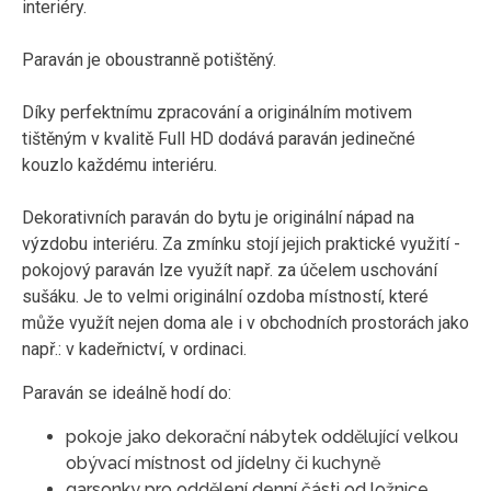
interiéry.
Paraván je oboustranně potištěný.
Díky perfektnímu zpracování a originálním motivem
tištěným v kvalitě Full HD dodává paraván jedinečné
kouzlo každému interiéru.
Dekorativních paraván do bytu je originální nápad na
výzdobu interiéru. Za zmínku stojí jejich praktické využití -
pokojový paraván lze využít např. za účelem uschování
sušáku. Je to velmi originální ozdoba místností, které
může využít nejen doma ale i v obchodních prostorách jako
např.: v kadeřnictví, v ordinaci.
Paraván se ideálně hodí do:
pokoje jako dekorační nábytek oddělující velkou
obývací místnost od jídelny či kuchyně
garsonky pro oddělení denní části od ložnice