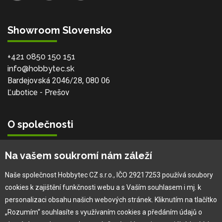
Showroom Slovensko
+421 0850 150 151
info@hobbytec.sk
Bardejovská 2046/28, 080 06
Ľubotice - Prešov
O společnosti
Vlastní výroba
Na vašem soukromí nám záleží
Náš tým
O nás
Naše společnost Hobbytec CZ s.r.o., IČO 29217253 používá soubory
cookies k zajištění funkčnosti webu a s Vaším souhlasem i mj. k
personalizaci obsahu našich webových stránek. Kliknutím na tlačítko
Pro zákazníka
„Rozumím“ souhlasíte s využívaním cookies a předáním údajů o