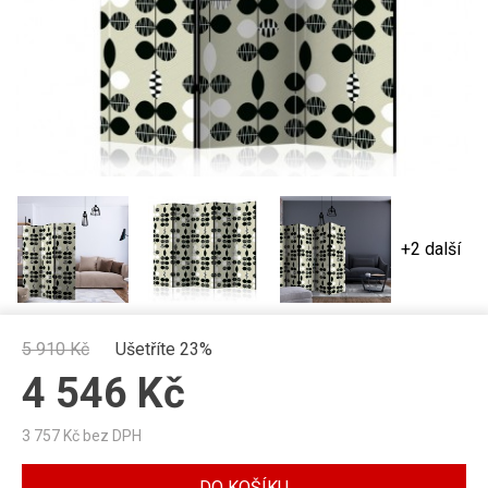
+2 další
5 910
Kč
Ušetříte 23%
4 546
Kč
3 757
Kč bez DPH
DO KOŠÍKU