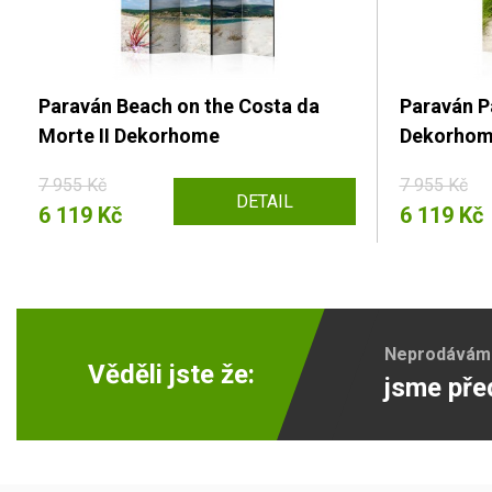
Paraván Beach on the Costa da
Paraván Pa
Morte II Dekorhome
Dekorho
7 955 Kč
7 955 Kč
DETAIL
6 119 Kč
6 119 Kč
Neprodáváme 
Věděli jste že:
jsme pře