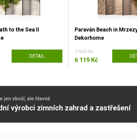
th to the Sea II
Paraván Beach in Mrzezy
me
Dekorhome
7 955 Kč
DETAIL
DE
6 119 Kč
jen zboží, ale hlavně
dní výrobci zimních zahrad a zastřešení