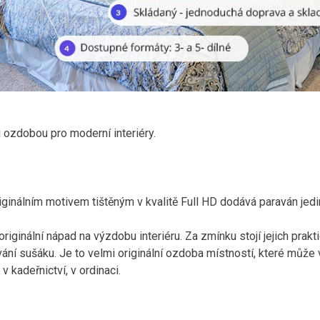
u ozdobou pro moderní interiéry.
.
iginálním motivem tištěným v kvalitě Full HD dodává paraván jed
riginální nápad na výzdobu interiéru. Za zmínku stojí jejich prakt
ání sušáku. Je to velmi originální ozdoba místností, které může 
v kadeřnictví, v ordinaci.