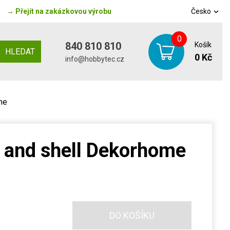
→
Přejít na zakázkovou výrobu
Česko
0
840 810 810
Košík
HLEDAT
0 Kč
info@hobbytec.cz
me
 and shell Dekorhome
DO KOŠÍKU