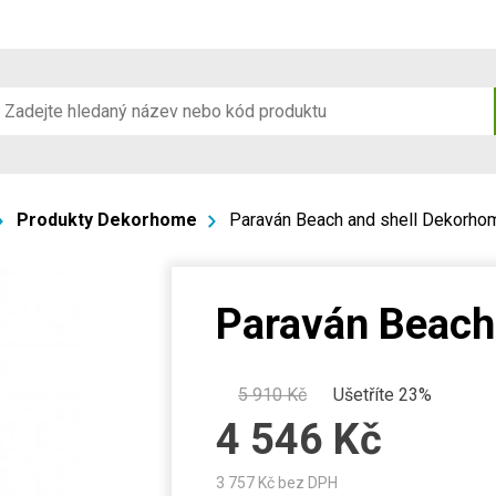
Produkty Dekorhome
Paraván Beach and shell Dekorho
Paraván Beach
5 910
Kč
Ušetříte 23%
4 546
Kč
3 757
Kč bez DPH