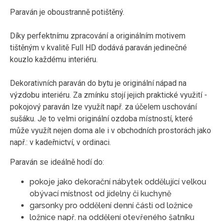
Paraván je oboustranně potištěný.
Díky perfektnímu zpracování a originálním motivem
tištěným v kvalitě Full HD dodává paraván jedinečné
kouzlo každému interiéru.
Dekorativních paraván do bytu je originální nápad na
výzdobu interiéru. Za zmínku stojí jejich praktické využití -
pokojový paraván lze využít např. za účelem uschování
sušáku. Je to velmi originální ozdoba místností, které
může využít nejen doma ale i v obchodních prostorách jako
např.: v kadeřnictví, v ordinaci.
Paraván se ideálně hodí do:
pokoje jako dekorační nábytek oddělující velkou
obývací místnost od jídelny či kuchyně
garsonky pro oddělení denní části od ložnice
ložnice např. na oddělení otevřeného šatníku