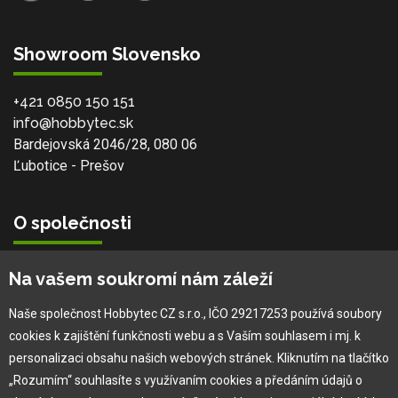
Showroom Slovensko
+421 0850 150 151
info@hobbytec.sk
Bardejovská 2046/28, 080 06
Ľubotice - Prešov
O společnosti
Vlastní výroba
Na vašem soukromí nám záleží
Náš tým
O nás
Naše společnost Hobbytec CZ s.r.o., IČO 29217253 používá soubory
cookies k zajištění funkčnosti webu a s Vaším souhlasem i mj. k
personalizaci obsahu našich webových stránek. Kliknutím na tlačítko
Pro zákazníka
„Rozumím“ souhlasíte s využívaním cookies a předáním údajů o