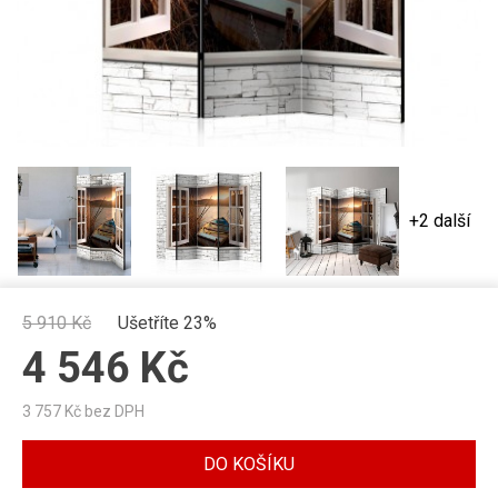
+2 další
5 910
Kč
Ušetříte 23%
4 546
Kč
3 757
Kč bez DPH
DO KOŠÍKU