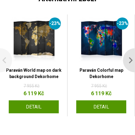
-23%
-23%
Paraván World map on dark
Paraván Colorful map
background Dekorhome
Dekorhome
7 955 Kč
7 955 Kč
6 119 Kč
6 119 Kč
DETAIL
DETAIL