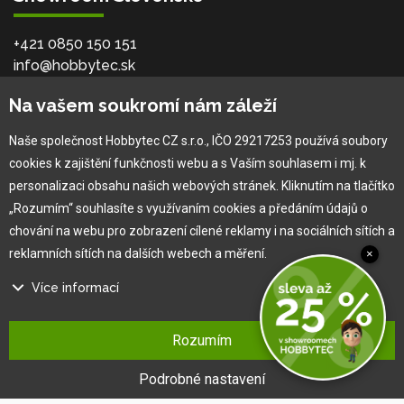
+421 0850 150 151
info@hobbytec.sk
Bardejovská 2046/28, 080 06
Na vašem soukromí nám záleží
Ľubotice - Prešov
Naše společnost Hobbytec CZ s.r.o., IČO 29217253 používá soubory
cookies k zajištění funkčnosti webu a s Vaším souhlasem i mj. k
O společnosti
personalizaci obsahu našich webových stránek. Kliknutím na tlačítko
„Rozumím“ souhlasíte s využívaním cookies a předáním údajů o
Vlastní výroba
chování na webu pro zobrazení cílené reklamy i na sociálních sítích a
Náš tým
reklamních sítích na dalších webech a měření.
×
O nás
Více informací
Pro zákazníka
Na našem webu používáme několik druhů kategorií cookies:
Rozumím
Technické cookies
Obchodní podmínky
Ty jsou nezbytně nutné pro fungování webu a jeho funkcí, které se
Podrobné nastavení
Věrnostní program
rozhodnete využívat. Bez nich by náš web nefungoval, např. by nebylo