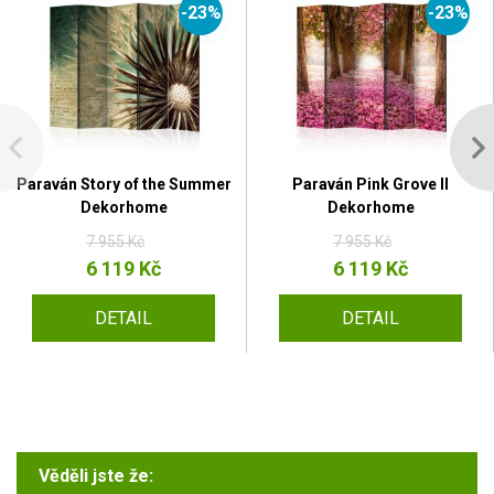
-23%
-23%
Paraván Story of the Summer
Paraván Pink Grove II
Dekorhome
Dekorhome
7 955 Kč
7 955 Kč
6 119 Kč
6 119 Kč
DETAIL
DETAIL
Věděli jste že: