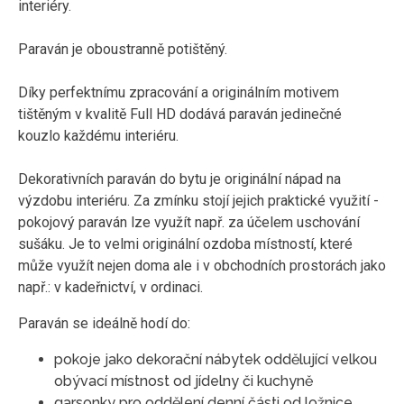
interiéry.
Paraván je oboustranně potištěný.
Díky perfektnímu zpracování a originálním motivem
tištěným v kvalitě Full HD dodává paraván jedinečné
kouzlo každému interiéru.
Dekorativních paraván do bytu je originální nápad na
výzdobu interiéru. Za zmínku stojí jejich praktické využití -
pokojový paraván lze využít např. za účelem uschování
sušáku. Je to velmi originální ozdoba místností, které
může využít nejen doma ale i v obchodních prostorách jako
např.: v kadeřnictví, v ordinaci.
Paraván se ideálně hodí do:
pokoje jako dekorační nábytek oddělující velkou
obývací místnost od jídelny či kuchyně
garsonky pro oddělení denní části od ložnice