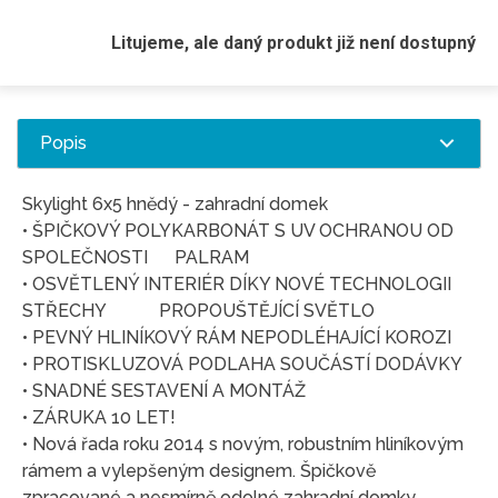
Litujeme, ale daný produkt již není dostupný
Popis
Skylight 6x5 hnědý - zahradní domek
• ŠPIČKOVÝ POLYKARBONÁT S UV OCHRANOU OD
SPOLEČNOSTI PALRAM
• OSVĚTLENÝ INTERIÉR DÍKY NOVÉ TECHNOLOGII
STŘECHY PROPOUŠTĚJÍCÍ SVĚTLO
• PEVNÝ HLINÍKOVÝ RÁM NEPODLÉHAJÍCÍ KOROZI
• PROTISKLUZOVÁ PODLAHA SOUČÁSTÍ DODÁVKY
• SNADNÉ SESTAVENÍ A MONTÁŽ
• ZÁRUKA 10 LET!
• Nová řada roku 2014 s novým, robustním hliníkovým
rámem a vylepšeným designem. Špičkově
zpracované a nesmírně odolné zahradní domky