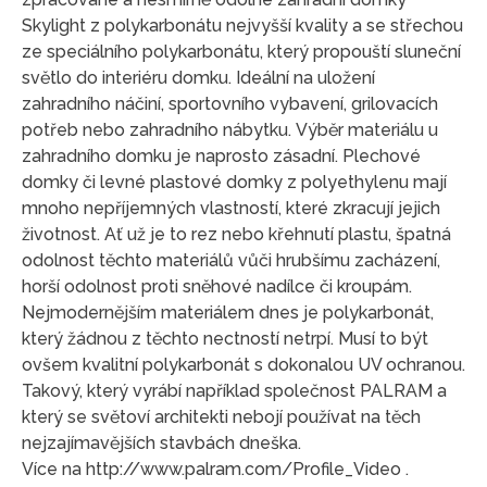
Skylight z polykarbonátu nejvyšší kvality a se střechou
ze speciálního polykarbonátu, který propouští sluneční
světlo do interiéru domku. Ideální na uložení
zahradního náčiní, sportovního vybavení, grilovacích
potřeb nebo zahradního nábytku. Výběr materiálu u
zahradního domku je naprosto zásadní. Plechové
domky či levné plastové domky z polyethylenu mají
mnoho nepříjemných vlastností, které zkracují jejich
životnost. Ať už je to rez nebo křehnutí plastu, špatná
odolnost těchto materiálů vůči hrubšímu zacházení,
horší odolnost proti sněhové nadílce či kroupám.
Nejmodernějším materiálem dnes je polykarbonát,
který žádnou z těchto nectností netrpí. Musí to být
ovšem kvalitní polykarbonát s dokonalou UV ochranou.
Takový, který vyrábí například společnost PALRAM a
který se světoví architekti nebojí používat na těch
nejzajímavějších stavbách dneška.
Více na http://www.palram.com/Profile_Video .