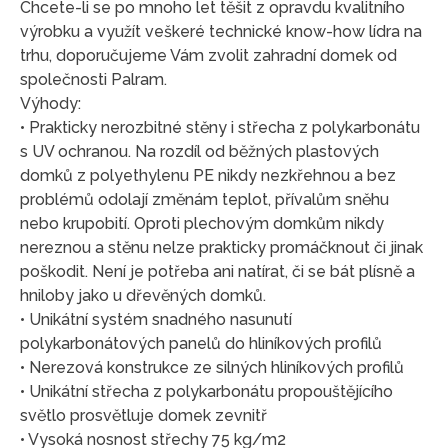
Chcete-li se po mnoho let těšit z opravdu kvalitního
výrobku a využít veškeré technické know-how lídra na
trhu, doporučujeme Vám zvolit zahradní domek od
společnosti Palram.
Výhody:
• Prakticky nerozbitné stěny i střecha z polykarbonátu
s UV ochranou. Na rozdíl od běžných plastových
domků z polyethylenu PE nikdy nezkřehnou a bez
problémů odolají změnám teplot, přívalům sněhu
nebo krupobití. Oproti plechovým domkům nikdy
nereznou a stěnu nelze prakticky promáčknout či jinak
poškodit. Není je potřeba ani natírat, či se bát plísně a
hniloby jako u dřevěných domků.
• Unikátní systém snadného nasunutí
polykarbonátových panelů do hliníkových profilů
• Nerezová konstrukce ze silných hliníkových profilů
• Unikátní střecha z polykarbonátu propouštějícího
světlo prosvětluje domek zevnitř
• Vysoká nosnost střechy 75 kg/m2