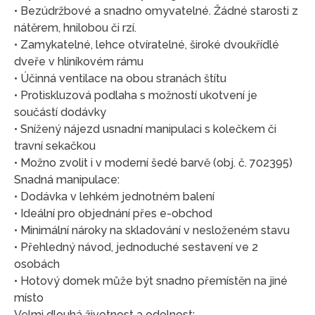
• Bezúdržbové a snadno omyvatelné. Žádné starosti z
nátěrem, hnilobou či rzí.
• Zamykatelné, lehce otvíratelné, široké dvoukřídlé
dveře v hliníkovém rámu
• Účinná ventilace na obou stranách štítu
• Protiskluzová podlaha s možností ukotvení je
součástí dodávky
• Snížený nájezd usnadní manipulaci s kolečkem či
travní sekačkou
• Možno zvolit i v moderní šedé barvě (obj. č. 702395)
Snadná manipulace:
• Dodávka v lehkém jednotném balení
• Ideální pro objednání přes e-obchod
• Minimální nároky na skladování v nesloženém stavu
• Přehledný návod, jednoduché sestavení ve 2
osobách
• Hotový domek může být snadno přemístěn na jiné
místo
Velmi dlouhá životnost a odolnost: