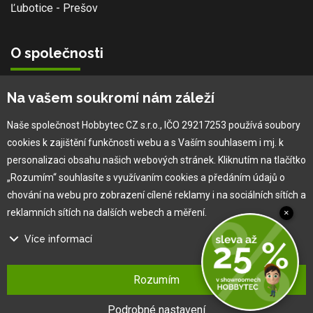
Ľubotice - Prešov
O společnosti
Vlastní výroba
Na vašem soukromí nám záleží
Náš tým
O nás
Naše společnost Hobbytec CZ s.r.o., IČO 29217253 používá soubory
cookies k zajištění funkčnosti webu a s Vaším souhlasem i mj. k
personalizaci obsahu našich webových stránek. Kliknutím na tlačítko
Pro zákazníka
„Rozumím“ souhlasíte s využívaním cookies a předáním údajů o
chování na webu pro zobrazení cílené reklamy i na sociálních sítích a
Obchodní podmínky
reklamních sítích na dalších webech a měření.
×
Věrnostní program
Více informací
Jak na reklamaci
Výprodej
Na našem webu používáme několik druhů kategorií cookies:
Kontakt
Rozumím
Technické cookies
Ty jsou nezbytně nutné pro fungování webu a jeho funkcí, které se
Podrobné nastavení