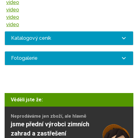
video
video
video
video
Katalogový ceník
Fotogalerie
Věděli jste že:
Neprodáváme jen zboží, ale hlavně
jsme přední výrobci zimních
zahrad a zastřešení