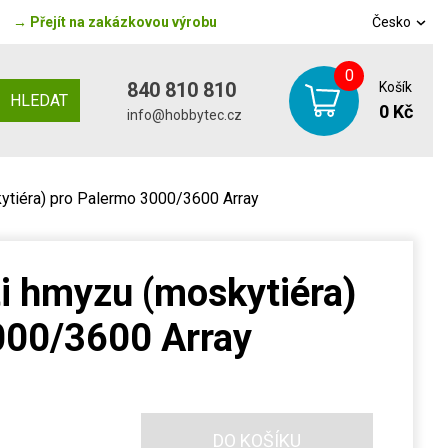
→
Přejít na zakázkovou výrobu
Česko
0
840 810 810
Košík
HLEDAT
0 Kč
info@hobbytec.cz
kytiéra) pro Palermo 3000/3600 Array
ti hmyzu (moskytiéra)
000/3600 Array
DO KOŠÍKU