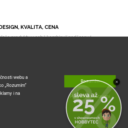
DESIGN, KVALITA, CENA
Naše produkty v sobě kombinují nadčasové
zpracování, kvalitní materiály a bezkonkurenční cenu
na trhu.
kčnosti webu a
Rozumím
×
tko „Rozumím“
klamy i na
Podrobné nastavení