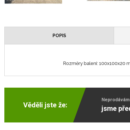
POPIS
Rozměry balení: 100x100x20
Neprodáváme 
Věděli jste že:
jsme pře