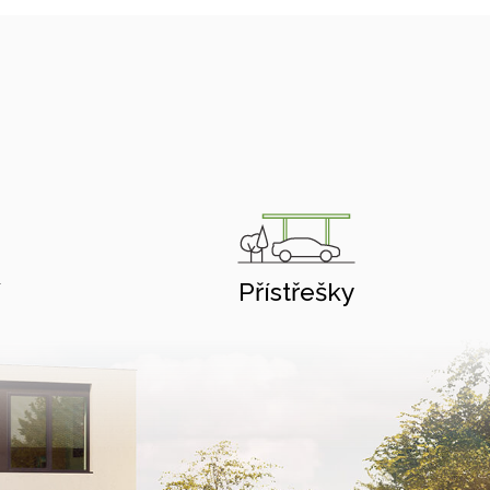
í
Přístřešky