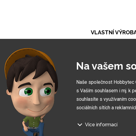
VLASTNÍ VÝROB
Při naší práci se opíráme o vlastní výrobu. Ta ná
umožňuje vytvořit zakázky zcela na míru
Na vašem so
Naše společnost Hobbytec CZ
s Vaším souhlasem i mj. k p
souhlasíte s využívaním coo
sociálních sítích a reklamní
Více informací