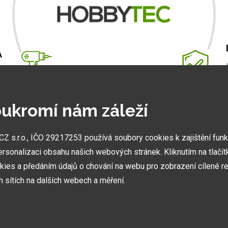
A
m
.
ukromí nám záleží
 s.r.o., IČO 29217253 používá soubory cookies k zajištění fun
NEJVĚTŠÍ SHOWROOMY
ersonalizaci obsahu našich webových stránek. Kliknutím na tlačí
Stavíme ukázková centra abyste mohli vidět kvalitu
kies a předáním údajů o chování na webu pro zobrazení cílené re
našich hliníkových staveb naživo.
ch sítích na dalších webech a měření.