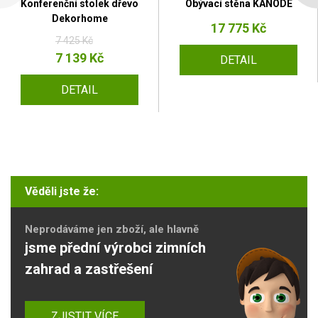
Konferenční stolek dřevo
Obývací stěna KANODE
Dekorhome
17 775 Kč
7 425 Kč
7 139 Kč
DETAIL
DETAIL
Věděli jste že:
Neprodáváme jen zboží, ale hlavně
jsme přední výrobci zimních
zahrad a zastřešení
ZJISTIT VÍCE