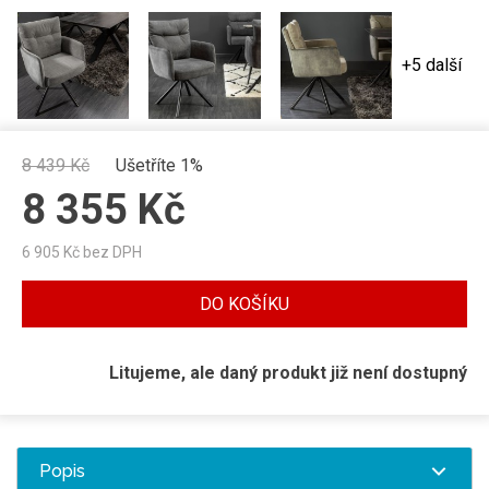
+5 další
8 439
Kč
Ušetříte 1%
8 355
Kč
6 905
Kč bez DPH
DO KOŠÍKU
Litujeme, ale daný produkt již není dostupný
Popis