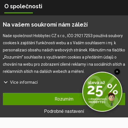
O společnosti
Vlastní výroba
Na vašem soukromí nám záleží
Náš tým
O nás
Naše společnost Hobbytec CZ s.r.o., IČO 29217253 používá soubory
cookies k zajištění funkčnosti webu a s Vaším souhlasem i mj. k
personalizaci obsahu našich webových stránek. Kliknutím na tlačítko
Pro zákazníka
„Rozumím“ souhlasíte s využívaním cookies a předáním údajů o
chování na webu pro zobrazení cílené reklamy i na sociálních sítích a
Obchodní podmínky
reklamních sítích na dalších webech a měření.
×
Věrnostní program
Více informací
Jak na reklamaci
Výprodej
Na našem webu používáme několik druhů kategorií cookies:
Kontakt
Rozumím
Technické cookies
Ty jsou nezbytně nutné pro fungování webu a jeho funkcí, které se
Podrobné nastavení
rozhodnete využívat. Bez nich by náš web nefungoval, např. by nebylo
možné se přihlásit k uživatelskému účtu.