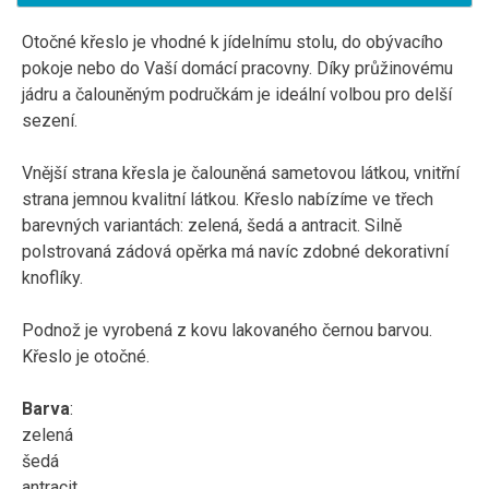
Otočné křeslo je vhodné k jídelnímu stolu, do obývacího
pokoje nebo do Vaší domácí pracovny. Díky průžinovému
jádru a čalouněným područkám je ideální volbou pro delší
sezení.
Vnější strana křesla je čalouněná sametovou látkou, vnitřní
strana jemnou kvalitní látkou. Křeslo nabízíme ve třech
barevných variantách: zelená, šedá a antracit. Silně
polstrovaná zádová opěrka má navíc zdobné dekorativní
knoflíky.
Podnož je vyrobená z kovu lakovaného černou barvou.
Křeslo je otočné.
Barva
:
zelená
šedá
antracit